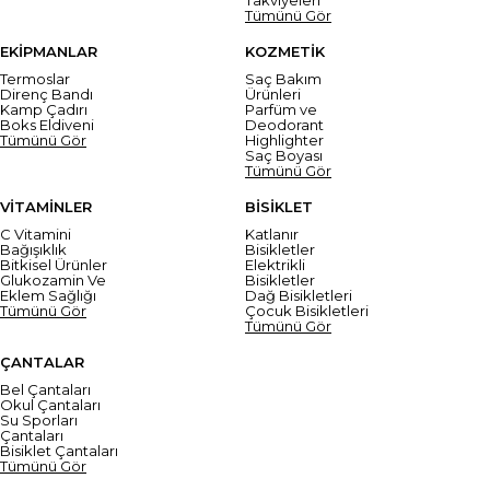
Tümünü Gör
EKİPMANLAR
KOZMETİK
Termoslar
Saç Bakım
Direnç Bandı
Ürünleri
Kamp Çadırı
Parfüm ve
Boks Eldiveni
Deodorant
Tümünü Gör
Highlighter
Saç Boyası
Tümünü Gör
VİTAMİNLER
BİSİKLET
C Vitamini
Katlanır
Bağışıklık
Bisikletler
Bitkisel Ürünler
Elektrikli
Glukozamin Ve
Bisikletler
Eklem Sağlığı
Dağ Bisikletleri
Tümünü Gör
Çocuk Bisikletleri
Tümünü Gör
ÇANTALAR
Bel Çantaları
Okul Çantaları
Su Sporları
Çantaları
Bisiklet Çantaları
Tümünü Gör