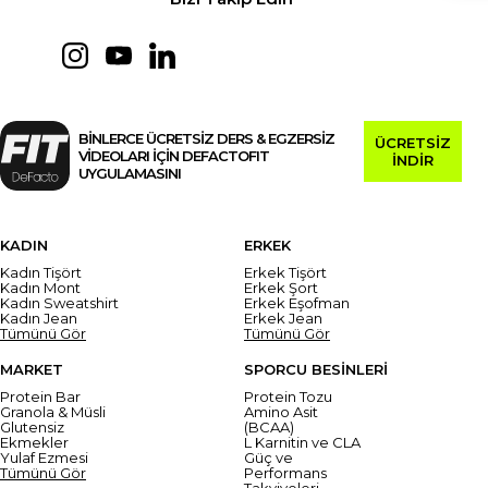
BİNLERCE ÜCRETSİZ DERS & EGZERSİZ
ÜCRETSİZ
VİDEOLARI İÇİN DEFACTOFIT
İNDİR
UYGULAMASINI
KADIN
ERKEK
Kadın Tişört
Erkek Tişört
Kadın Mont
Erkek Şort
Kadın Sweatshirt
Erkek Eşofman
Kadın Jean
Erkek Jean
Tümünü Gör
Tümünü Gör
MARKET
SPORCU BESİNLERİ
Protein Bar
Protein Tozu
Granola & Müsli
Amino Asit
Glutensiz
(BCAA)
Ekmekler
L Karnitin ve CLA
Yulaf Ezmesi
Güç ve
Tümünü Gör
Performans
Takviyeleri