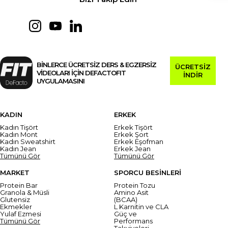
BİNLERCE ÜCRETSİZ DERS & EGZERSİZ
ÜCRETSİZ
VİDEOLARI İÇİN DEFACTOFIT
İNDİR
UYGULAMASINI
KADIN
ERKEK
Kadın Tişört
Erkek Tişört
Kadın Mont
Erkek Şort
Kadın Sweatshirt
Erkek Eşofman
Kadın Jean
Erkek Jean
Tümünü Gör
Tümünü Gör
MARKET
SPORCU BESİNLERİ
Protein Bar
Protein Tozu
Granola & Müsli
Amino Asit
Glutensiz
(BCAA)
Ekmekler
L Karnitin ve CLA
Yulaf Ezmesi
Güç ve
Tümünü Gör
Performans
Takviyeleri