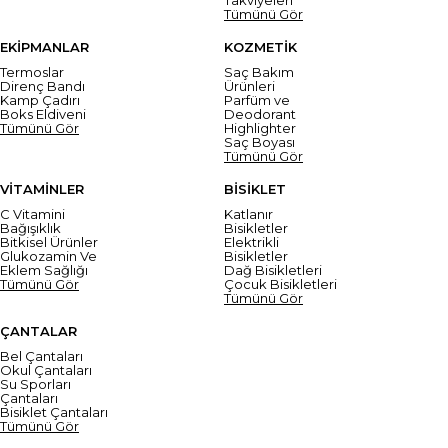
Tümünü Gör
EKİPMANLAR
KOZMETİK
Termoslar
Saç Bakım
Direnç Bandı
Ürünleri
Kamp Çadırı
Parfüm ve
Boks Eldiveni
Deodorant
Tümünü Gör
Highlighter
Saç Boyası
Tümünü Gör
VİTAMİNLER
BİSİKLET
C Vitamini
Katlanır
Bağışıklık
Bisikletler
Bitkisel Ürünler
Elektrikli
Glukozamin Ve
Bisikletler
Eklem Sağlığı
Dağ Bisikletleri
Tümünü Gör
Çocuk Bisikletleri
Tümünü Gör
ÇANTALAR
Bel Çantaları
Okul Çantaları
Su Sporları
Çantaları
Bisiklet Çantaları
Tümünü Gör