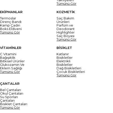
Tümünü Gör
EKİPMANLAR
KOZMETİK
Termoslar
Saç Bakım
Direnç Bandı
Ürünleri
Kamp Çadırı
Parfüm ve
Boks Eldiveni
Deodorant
Tümünü Gör
Highlighter
Saç Boyası
Tümünü Gör
VİTAMİNLER
BİSİKLET
C Vitamini
Katlanır
Bağışıklık
Bisikletler
Bitkisel Ürünler
Elektrikli
Glukozamin Ve
Bisikletler
Eklem Sağlığı
Dağ Bisikletleri
Tümünü Gör
Çocuk Bisikletleri
Tümünü Gör
ÇANTALAR
Bel Çantaları
Okul Çantaları
Su Sporları
Çantaları
Bisiklet Çantaları
Tümünü Gör