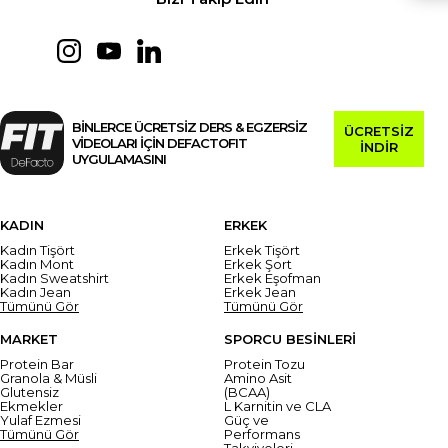
BİNLERCE ÜCRETSİZ DERS & EGZERSİZ
ÜCRETSİZ
VİDEOLARI İÇİN DEFACTOFIT
İNDİR
UYGULAMASINI
KADIN
ERKEK
Kadın Tişört
Erkek Tişört
Kadın Mont
Erkek Şort
Kadın Sweatshirt
Erkek Eşofman
Kadın Jean
Erkek Jean
Tümünü Gör
Tümünü Gör
MARKET
SPORCU BESİNLERİ
Protein Bar
Protein Tozu
Granola & Müsli
Amino Asit
Glutensiz
(BCAA)
Ekmekler
L Karnitin ve CLA
Yulaf Ezmesi
Güç ve
Tümünü Gör
Performans
Takviyeleri