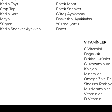
Kadın Tayt
Erkek Mont
Crop Top
Erkek Sneaker
Kadin Şort
Güreş Ayakkabısı
Mayo
Basketbol Ayakkabısı
Sütyen
Yüzme Şortu
Kadın Sneaker Ayakkabı
Boxer
VİTAMİNLER
C Vitamini
Bağışıklık
Bitkisel Ürünler
Glukozamin Ve 
Kolajen
Mineraller
Omega 3 ve Balı
Sindirim Probiyo
Multivitaminler
Vitaminler
D Vitamini