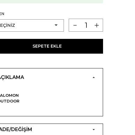
EN
SEPETE EKLE
AÇIKLAMA
SALOMON
OUTDOOR
İADE/DEĞİŞİM