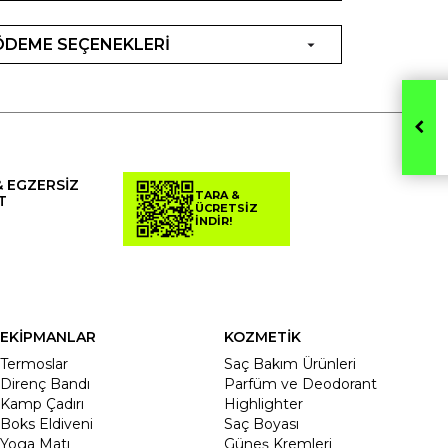
ÖDEME SEÇENEKLERİ
& EGZERSİZ
TARA &
T
ÜCRETSİZ
İNDİR!
EKİPMANLAR
KOZMETİK
Termoslar
Saç Bakım Ürünleri
Direnç Bandı
Parfüm ve Deodorant
Kamp Çadırı
Highlighter
Boks Eldiveni
Saç Boyası
Yoga Matı
Güneş Kremleri