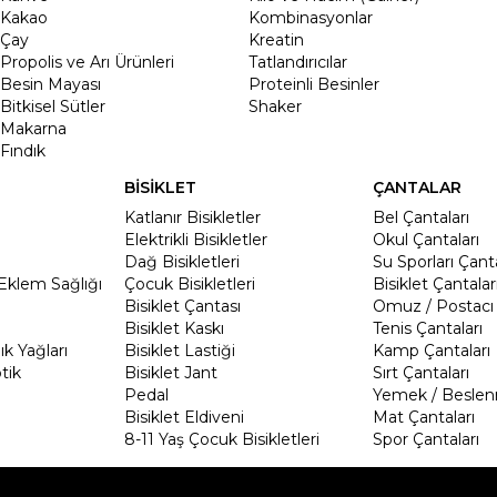
Kakao
Kombinasyonlar
Çay
Kreatin
Propolis ve Arı Ürünleri
Tatlandırıcılar
Besin Mayası
Proteinli Besinler
Bitkisel Sütler
Shaker
Makarna
Fındık
BİSİKLET
ÇANTALAR
Katlanır Bisikletler
Bel Çantaları
Elektrikli Bisikletler
Okul Çantaları
Dağ Bisikletleri
Su Sporları Çanta
Eklem Sağlığı
Çocuk Bisikletleri
Bisiklet Çantalar
Bisiklet Çantası
Omuz / Postacı 
Bisiklet Kaskı
Tenis Çantaları
k Yağları
Bisiklet Lastiği
Kamp Çantaları
tik
Bisiklet Jant
Sırt Çantaları
Pedal
Yemek / Beslen
Bisiklet Eldiveni
Mat Çantaları
8-11 Yaş Çocuk Bisikletleri
Spor Çantaları