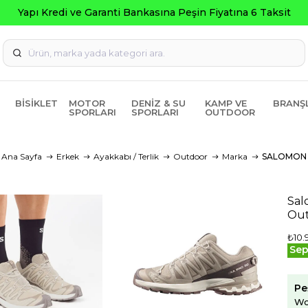
i ve Garanti Bankasına Peşin Fiyatına 6 Taksit
BISIKLET
MOTOR
DENIZ & SU
KAMP VE
BRANŞ
SPORLARI
SPORLARI
OUTDOOR
Ana Sayfa
Erkek
Ayakkabı / Terlik
Outdoor
Marka
SALOMON
Sal
Out
₺10.
Sep
Pe
Wo