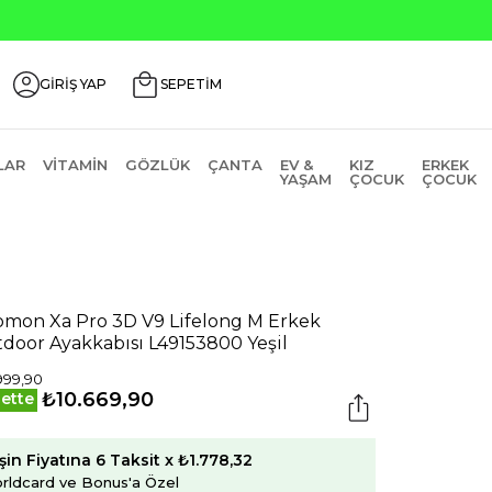
GİRİŞ YAP
SEPETİM
LAR
VITAMIN
GÖZLÜK
ÇANTA
EV &
KIZ
ERKEK
YAŞAM
ÇOCUK
ÇOCUK
omon Xa Pro 3D V9 Lifelong M Erkek
door Ayakkabısı L49153800 Yeşil
999,90
₺10.669,90
ette
şin Fiyatına 6 Taksit x ₺1.778,32
rldcard ve Bonus'a Özel