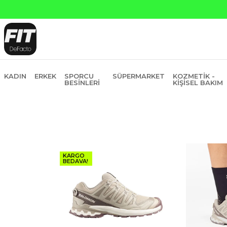
Yapı Kred
KADIN
ERKEK
SPORCU
SÜPERMARKET
KOZMETIK -
BESINLERI
KIŞISEL BAKIM
KARGO
BEDAVA!