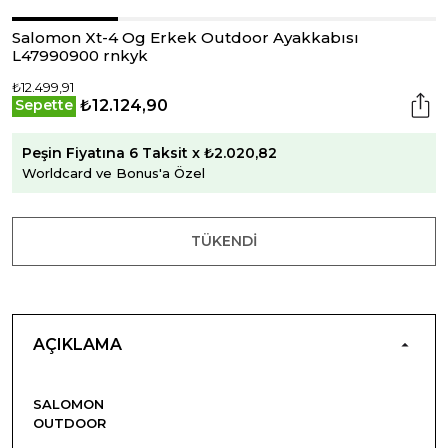
Salomon Xt-4 Og Erkek Outdoor Ayakkabısı
L47990900 rnkyk
₺12.499,91
₺12.124,90
Sepette
Peşin Fiyatına 6 Taksit x ₺2.020,82
Worldcard ve Bonus'a Özel
TÜKENDI
AÇIKLAMA
SALOMON
OUTDOOR