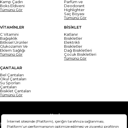
Kamp Çadırı
Parfüm ve
Boks Eldiveni
Deodorant
Tümünü Gör
Highlighter
Saç Boyası
Tümünü Gör
VİTAMİNLER
BİSİKLET
C Vitamini
Katlanır
Bağışıklık
Bisikletler
Bitkisel Ürünler
Elektrikli
Glukozamin Ve
Bisikletler
Eklem Sağlığı
Dağ Bisikletleri
Tümünü Gör
Çocuk Bisikletleri
Tümünü Gör
ÇANTALAR
Bel Çantaları
Okul Çantaları
Su Sporları
Çantaları
Bisiklet Çantaları
Tümünü Gör
Yardım
Mesafeli Satış Sözleşmesi
Teslimat Bilgisi