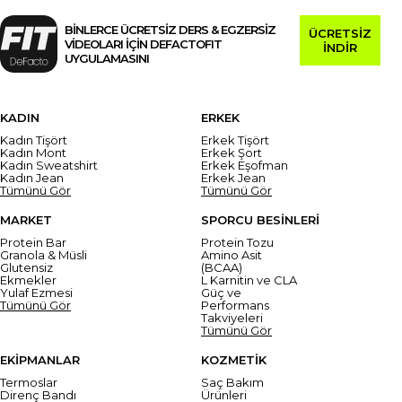
BİNLERCE ÜCRETSİZ DERS & EGZERSİZ
ÜCRETSİZ
VİDEOLARI İÇİN DEFACTOFIT
İNDİR
UYGULAMASINI
KADIN
ERKEK
Kadın Tişört
Erkek Tişört
Kadın Mont
Erkek Şort
Kadın Sweatshirt
Erkek Eşofman
Kadın Jean
Erkek Jean
Tümünü Gör
Tümünü Gör
MARKET
SPORCU BESİNLERİ
Protein Bar
Protein Tozu
Granola & Müsli
Amino Asit
Glutensiz
(BCAA)
Ekmekler
L Karnitin ve CLA
Yulaf Ezmesi
Güç ve
Tümünü Gör
Performans
Takviyeleri
Tümünü Gör
EKİPMANLAR
KOZMETİK
Termoslar
Saç Bakım
Direnç Bandı
Ürünleri