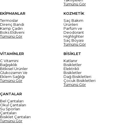
Tümünü Gör
EKİPMANLAR
KOZMETİK
Termoslar
Saç Bakım
Direnç Bandı
Ürünleri
Kamp Çadırı
Parfüm ve
Boks Eldiveni
Deodorant
Tümünü Gör
Highlighter
Saç Boyası
Tümünü Gör
VİTAMİNLER
BİSİKLET
C Vitamini
Katlanır
Bağışıklık
Bisikletler
Bitkisel Ürünler
Elektrikli
Glukozamin Ve
Bisikletler
Eklem Sağlığı
Dağ Bisikletleri
Tümünü Gör
Çocuk Bisikletleri
Tümünü Gör
ÇANTALAR
Bel Çantaları
Okul Çantaları
Su Sporları
Çantaları
Bisiklet Çantaları
Tümünü Gör