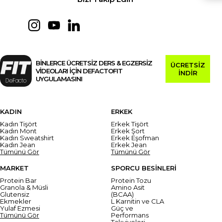
BİNLERCE ÜCRETSİZ DERS & EGZERSİZ
ÜCRETSİZ
VİDEOLARI İÇİN DEFACTOFIT
İNDİR
UYGULAMASINI
KADIN
ERKEK
Kadın Tişört
Erkek Tişört
Kadın Mont
Erkek Şort
Kadın Sweatshirt
Erkek Eşofman
Kadın Jean
Erkek Jean
Tümünü Gör
Tümünü Gör
MARKET
SPORCU BESİNLERİ
Protein Bar
Protein Tozu
Granola & Müsli
Amino Asit
Glutensiz
(BCAA)
Ekmekler
L Karnitin ve CLA
Yulaf Ezmesi
Güç ve
Tümünü Gör
Performans
Takviyeleri