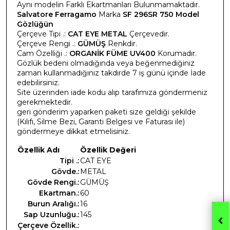
Aynı modelin Farklı Ekartmanları Bulunmamaktadır.
Salvatore Ferragamo
Marka
SF 296SR 750 Model
Gözlüğün
Çerçeve Tipi .:
CAT EYE METAL
Çerçevedir.
Çerçeve Rengi .:
GÜMÜŞ
Renkdir.
Cam Özelliği .:
ORGANİK FÜME UV400
Korumadır.
Gözlük bedeni olmadığında veya beğenmediğiniz
zaman kullanmadığınız takdirde 7 iş günü içinde İade
edebilirsiniz.
Site üzerinden iade kodu alıp tarafımıza göndermeniz
gerekmektedir.
geri gönderim yaparken paketi size geldiği şekilde
(Kılıfı, Silme Bezi, Garanti Belgesi ve Faturası ile)
göndermeye dikkat etmelisiniz.
Özellik Adı
Özellik Değeri
Tipi .:
CAT EYE
Gövde.:
METAL
Gövde Rengi.:
GÜMÜŞ
Ekartman.:
60
Burun Aralığı.:
16
Sap Uzunluğu.:
145
Çerçeve Özellik.: