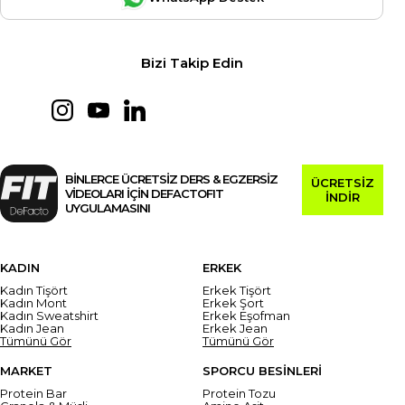
Bizi Takip Edin
BİNLERCE ÜCRETSİZ DERS & EGZERSİZ
ÜCRETSİZ
VİDEOLARI İÇİN DEFACTOFIT
İNDİR
UYGULAMASINI
KADIN
ERKEK
Kadın Tişört
Erkek Tişört
Kadın Mont
Erkek Şort
Kadın Sweatshirt
Erkek Eşofman
Kadın Jean
Erkek Jean
Tümünü Gör
Tümünü Gör
MARKET
SPORCU BESİNLERİ
Protein Bar
Protein Tozu