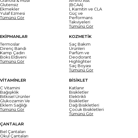
Granola & Müsli
Amino Asit
Glutensiz
(BCAA)
Ekmekler
L Karnitin ve CLA
Yulaf Ezmesi
Güç ve
Tümünü Gör
Performans
Takviyeleri
Tümünü Gör
EKİPMANLAR
KOZMETİK
Termoslar
Saç Bakım
Direnç Bandı
Ürünleri
Kamp Çadırı
Parfüm ve
Boks Eldiveni
Deodorant
Tümünü Gör
Highlighter
Saç Boyası
Tümünü Gör
VİTAMİNLER
BİSİKLET
C Vitamini
Katlanır
Bağışıklık
Bisikletler
Bitkisel Ürünler
Elektrikli
Glukozamin Ve
Bisikletler
Eklem Sağlığı
Dağ Bisikletleri
Tümünü Gör
Çocuk Bisikletleri
Tümünü Gör
ÇANTALAR
Bel Çantaları
Okul Çantaları