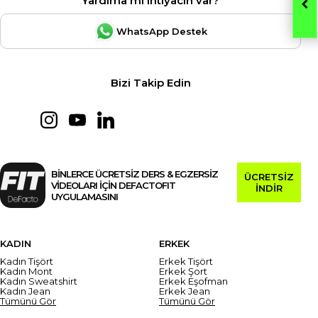
Yardıma mı ihtiyacın var?
WhatsApp Destek
Bizi Takip Edin
BİNLERCE ÜCRETSİZ DERS & EGZERSİZ
ÜCRETSİZ
VİDEOLARI İÇİN DEFACTOFIT
İNDİR
UYGULAMASINI
KADIN
ERKEK
Kadın Tişört
Erkek Tişört
Kadın Mont
Erkek Şort
Kadın Sweatshirt
Erkek Eşofman
Kadın Jean
Erkek Jean
Tümünü Gör
Tümünü Gör