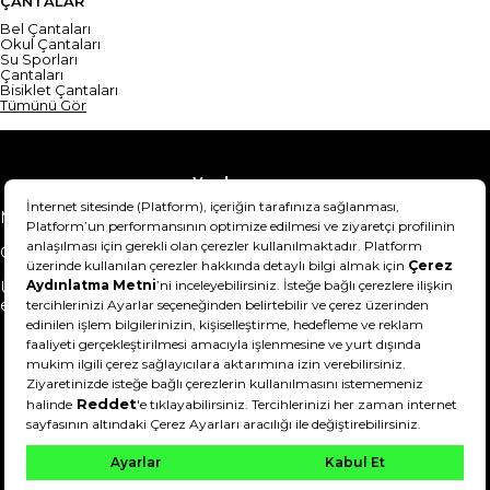
ÇANTALAR
Bel Çantaları
Okul Çantaları
Su Sporları
Çantaları
Bisiklet Çantaları
Tümünü Gör
Yardım
Mesafeli Satış Sözleşmesi
Teslimat Bilgisi
Gizlilik Sözleşmesi
Şartlar & Koşullar
Ürünümü nasıl iade
Hakkımızda
edebilirim?
DeFactoFIT ©️ 2022-2026. Tüm hakları saklıdır.
21