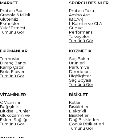
MARKET
SPORCU BESİNLERİ
Protein Bar
Protein Tozu
Granola & Müsli
Amino Asit
Glutensiz
(BCAA)
Ekmekler
L Karnitin ve CLA
Yulaf Ezmesi
Güç ve
Tümünü Gör
Performans
Takviyeleri
Tümünü Gör
EKİPMANLAR
KOZMETİK
Termoslar
Saç Bakım
Direnç Bandı
Ürünleri
Kamp Çadırı
Parfüm ve
Boks Eldiveni
Deodorant
Tümünü Gör
Highlighter
Saç Boyası
Tümünü Gör
VİTAMİNLER
BİSİKLET
C Vitamini
Katlanır
Bağışıklık
Bisikletler
Bitkisel Ürünler
Elektrikli
Glukozamin Ve
Bisikletler
Eklem Sağlığı
Dağ Bisikletleri
Tümünü Gör
Çocuk Bisikletleri
Tümünü Gör