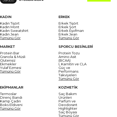
KADIN
ERKEK
Kadın Tişört
Erkek Tişört
Kadın Mont
Erkek Şort
Kadın Sweatshirt
Erkek Eşofman
Kadın Jean
Erkek Jean
Tümünü Gör
Tümünü Gör
MARKET
SPORCU BESİNLERİ
Protein Bar
Protein Tozu
Granola & Müsli
Amino Asit
Glutensiz
(BCAA)
Ekmekler
L Karnitin ve CLA
Yulaf Ezmesi
Güç ve
Tümünü Gör
Performans
Takviyeleri
Tümünü Gör
EKİPMANLAR
KOZMETİK
Termoslar
Saç Bakım
Direnç Bandı
Ürünleri
Kamp Çadırı
Parfüm ve
Boks Eldiveni
Deodorant
Tümünü Gör
Highlighter
Saç Boyası
Tümünü Gör