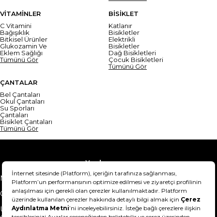
VİTAMİNLER
BİSİKLET
C Vitamini
Katlanır
Bağışıklık
Bisikletler
Bitkisel Ürünler
Elektrikli
Glukozamin Ve
Bisikletler
Eklem Sağlığı
Dağ Bisikletleri
Tümünü Gör
Çocuk Bisikletleri
Tümünü Gör
ÇANTALAR
Bel Çantaları
Okul Çantaları
Su Sporları
Çantaları
Bisiklet Çantaları
Tümünü Gör
Yardım
Mesafeli Satış Sözleşmesi
Teslimat Bilgisi
Gizlilik Sözleşmesi
Şartlar & Koşullar
Ürünümü nasıl iade
Hakkımızda
edebilirim?