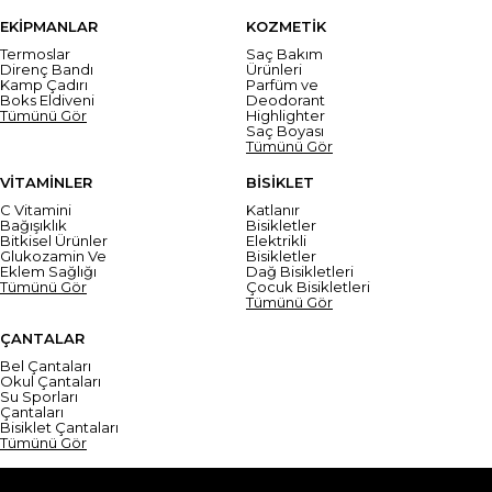
EKİPMANLAR
KOZMETİK
Termoslar
Saç Bakım
Direnç Bandı
Ürünleri
Kamp Çadırı
Parfüm ve
Boks Eldiveni
Deodorant
Tümünü Gör
Highlighter
Saç Boyası
Tümünü Gör
VİTAMİNLER
BİSİKLET
C Vitamini
Katlanır
Bağışıklık
Bisikletler
Bitkisel Ürünler
Elektrikli
Glukozamin Ve
Bisikletler
Eklem Sağlığı
Dağ Bisikletleri
Tümünü Gör
Çocuk Bisikletleri
Tümünü Gör
ÇANTALAR
Bel Çantaları
Okul Çantaları
Su Sporları
Çantaları
Bisiklet Çantaları
Tümünü Gör