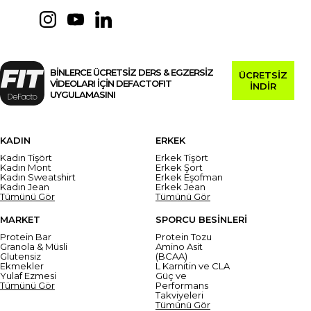
BİNLERCE ÜCRETSİZ DERS & EGZERSİZ
ÜCRETSİZ
VİDEOLARI İÇİN DEFACTOFIT
İNDİR
UYGULAMASINI
KADIN
ERKEK
Kadın Tişört
Erkek Tişört
Kadın Mont
Erkek Şort
Kadın Sweatshirt
Erkek Eşofman
Kadın Jean
Erkek Jean
Tümünü Gör
Tümünü Gör
MARKET
SPORCU BESİNLERİ
Protein Bar
Protein Tozu
Granola & Müsli
Amino Asit
Glutensiz
(BCAA)
Ekmekler
L Karnitin ve CLA
Yulaf Ezmesi
Güç ve
Tümünü Gör
Performans
Takviyeleri
Tümünü Gör