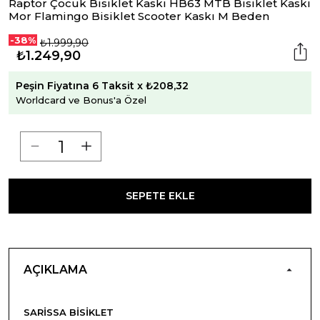
Raptor Çocuk Bisiklet Kaskı HB63 MTB Bisiklet Kaskı
Mor Flamingo Bisiklet Scooter Kaskı M Beden
-38%
₺1.999,90
₺1.249,90
Peşin Fiyatına 6 Taksit x ₺208,32
Worldcard ve Bonus'a Özel
SEPETE EKLE
AÇIKLAMA
SARISSA BISIKLET