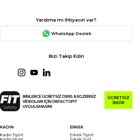
Yardıma mı ihtiyacın var?
WhatsApp Destek
Bizi Takip Edin
BİNLERCE ÜCRETSİZ DERS & EGZERSİZ
ÜCRETSİZ
VİDEOLARI İÇİN DEFACTOFIT
İNDİR
UYGULAMASINI
KADIN
ERKEK
Kadın Tişört
Erkek Tişört
Kadın Mont
Erkek Şort