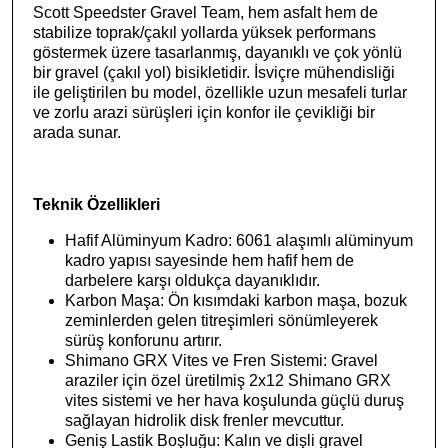
Scott Speedster Gravel Team, hem asfalt hem de
stabilize toprak/çakıl yollarda yüksek performans
göstermek üzere tasarlanmış, dayanıklı ve çok yönlü
bir gravel (çakıl yol) bisikletidir. İsviçre mühendisliği
ile geliştirilen bu model, özellikle uzun mesafeli turlar
ve zorlu arazi sürüşleri için konfor ile çevikliği bir
arada sunar.
Teknik Özellikleri
Hafif Alüminyum Kadro: 6061 alaşımlı alüminyum
kadro
yapısı sayesinde hem hafif hem de
darbelere karşı oldukça dayanıklıdır.
Karbon Maşa: Ön kısımdaki karbon maşa, bozuk
zeminlerden gelen titreşimleri sönümleyerek
sürüş konforunu artırır.
Shimano GRX Vites ve Fren Sistemi: Gravel
araziler için özel üretilmiş 2x12 Shimano GRX
vites sistemi
ve her hava koşulunda güçlü duruş
sağlayan hidrolik disk frenler
mevcuttur.
Geniş Lastik Boşluğu: Kalın ve dişli gravel