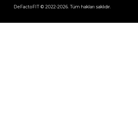
DeFactoFIT ©️ 2022-2026. Tüm hakları saklıdır.
11
SEÇİNİZ