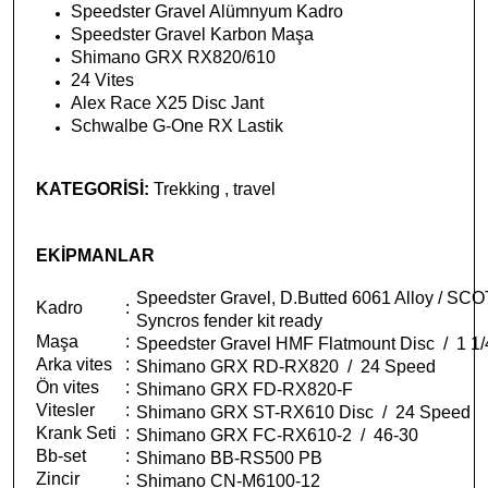
Speedster Gravel Alümnyum Kadro
Speedster Gravel Karbon Maşa
Shimano GRX RX820/610
24 Vites
Alex Race X25 Disc Jant
Schwalbe G-One RX Lastik
KATEGORİSİ:
Trekking , travel
EKİPMANLAR
Speedster Gravel, D.Butted 6061 Alloy / SCOT
Kadro
:
Syncros fender kit ready
Maşa
:
Speedster Gravel HMF Flatmount Disc / 1 1/4
Arka vites
:
Shimano GRX RD-RX820 / 24 Speed
Ön vites
:
Shimano GRX FD-RX820-F
Vitesler
:
Shimano GRX ST-RX610 Disc / 24 Speed
Krank Seti
:
Shimano GRX FC-RX610-2 / 46-30
Bb-set
:
Shimano BB-RS500 PB
Zincir
:
Shimano CN-M6100-12