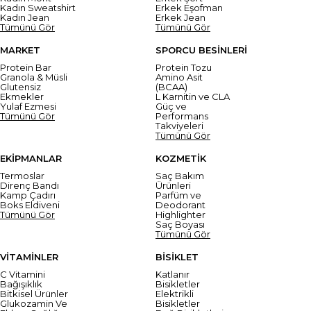
Kadın Sweatshirt
Erkek Eşofman
Kadın Jean
Erkek Jean
Tümünü Gör
Tümünü Gör
MARKET
SPORCU BESİNLERİ
Protein Bar
Protein Tozu
Granola & Müsli
Amino Asit
Glutensiz
(BCAA)
Ekmekler
L Karnitin ve CLA
Yulaf Ezmesi
Güç ve
Tümünü Gör
Performans
Takviyeleri
Tümünü Gör
EKİPMANLAR
KOZMETİK
Termoslar
Saç Bakım
Direnç Bandı
Ürünleri
Kamp Çadırı
Parfüm ve
Boks Eldiveni
Deodorant
Tümünü Gör
Highlighter
Saç Boyası
Tümünü Gör
VİTAMİNLER
BİSİKLET
C Vitamini
Katlanır
Bağışıklık
Bisikletler
Bitkisel Ürünler
Elektrikli
Glukozamin Ve
Bisikletler