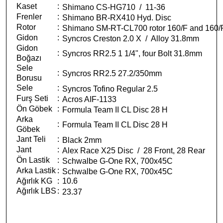
Kaset
:
Shimano CS-HG710 / 11-36
Frenler
:
Shimano BR-RX410 Hyd. Disc
Rotor
:
Shimano SM-RT-CL700 rotor 160/F and 160/
Gidon
:
Syncros Creston 2.0 X / Alloy 31.8mm
Gidon
:
Syncros RR2.5 1 1/4", four Bolt 31.8mm
Boğazı
Sele
:
Syncros RR2.5 27.2/350mm
Borusu
Sele
:
Syncros Tofino Regular 2.5
Furş Seti
:
Acros AIF-1133
Ön Göbek
:
Formula Team II CL Disc 28 H
Arka
:
Formula Team II CL Disc 28 H
Göbek
Jant Teli
:
Black 2mm
Jant
:
Alex Race X25 Disc / 28 Front, 28 Rear
Ön Lastik
:
Schwalbe G-One RX, 700x45C
Arka Lastik
:
Schwalbe G-One RX, 700x45C
Ağırlık KG
:
10.6
Ağırlık LBS
:
23.37