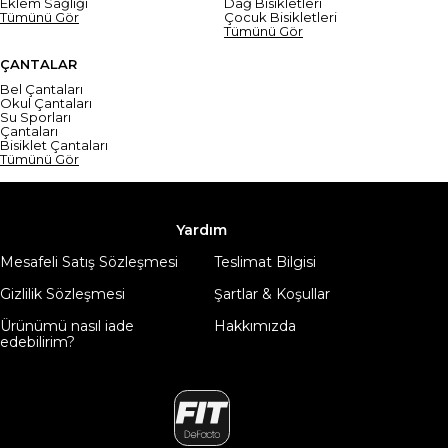
Eklem Sağlığı
Dağ Bisikletleri
Tümünü Gör
Çocuk Bisikletleri
Tümünü Gör
ÇANTALAR
Bel Çantaları
Okul Çantaları
Su Sporları
Çantaları
Bisiklet Çantaları
Tümünü Gör
Yardım
Mesafeli Satış Sözleşmesi
Teslimat Bilgisi
Gizlilik Sözleşmesi
Şartlar & Koşullar
Ürünümü nasıl iade
Hakkımızda
edebilirim?