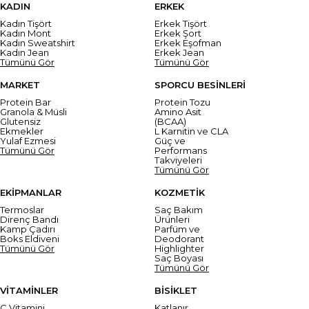
KADIN
ERKEK
Kadın Tişört
Erkek Tişört
Kadın Mont
Erkek Şort
Kadın Sweatshirt
Erkek Eşofman
Kadın Jean
Erkek Jean
Tümünü Gör
Tümünü Gör
MARKET
SPORCU BESİNLERİ
Protein Bar
Protein Tozu
Granola & Müsli
Amino Asit
Glutensiz
(BCAA)
Ekmekler
L Karnitin ve CLA
Yulaf Ezmesi
Güç ve
Tümünü Gör
Performans
Takviyeleri
Tümünü Gör
EKİPMANLAR
KOZMETİK
Termoslar
Saç Bakım
Direnç Bandı
Ürünleri
Kamp Çadırı
Parfüm ve
Boks Eldiveni
Deodorant
Tümünü Gör
Highlighter
Saç Boyası
Tümünü Gör
VİTAMİNLER
BİSİKLET
C Vitamini
Katlanır