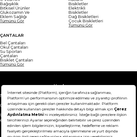
Bağışıklık
Bisikletler
Bitkisel Ürünler
Elektrikli
Glukozamin Ve
Bisikletler
Eklem Sağlığı
Dağ Bisikletleri
Tümünü Gör
Çocuk Bisikletleri
Tümünü Gör
ÇANTALAR
Bel Çantaları
Okul Çantaları
Su Sporları
Çantaları
Bisiklet Çantaları
Tümünü Gör
Yardım
Mesafeli Satış Sözleşmesi
Teslimat Bilgisi
Gizlilik Sözleşmesi
Şartlar & Koşullar
Ürünümü nasıl iade
Hakkımızda
edebilirim?