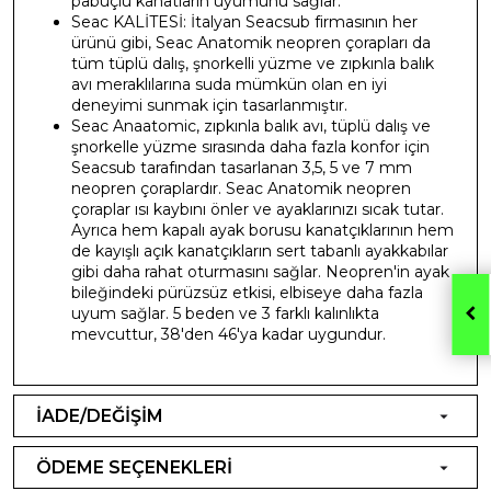
pabuçlu kanatların uyumunu sağlar.
Seac KALİTESİ: İtalyan Seacsub firmasının her
ürünü gibi, Seac Anatomik neopren çorapları da
tüm tüplü dalış, şnorkelli yüzme ve zıpkınla balık
avı meraklılarına suda mümkün olan en iyi
deneyimi sunmak için tasarlanmıştır.
Seac Anaatomic, zıpkınla balık avı, tüplü dalış ve
şnorkelle yüzme sırasında daha fazla konfor için
Seacsub tarafından tasarlanan 3,5, 5 ve 7 mm
neopren çoraplardır. Seac Anatomik neopren
çoraplar ısı kaybını önler ve ayaklarınızı sıcak tutar.
Ayrıca hem kapalı ayak borusu kanatçıklarının hem
de kayışlı açık kanatçıkların sert tabanlı ayakkabılar
gibi daha rahat oturmasını sağlar. Neopren'in ayak
bileğindeki pürüzsüz etkisi, elbiseye daha fazla
uyum sağlar. 5 beden ve 3 farklı kalınlıkta
mevcuttur, 38'den 46'ya kadar uygundur.
İADE/DEĞİŞİM
ÖDEME SEÇENEKLERİ