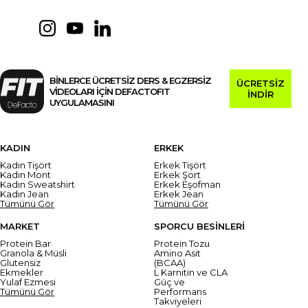
BİNLERCE ÜCRETSİZ DERS & EGZERSİZ
ÜCRETSİZ
VİDEOLARI İÇİN DEFACTOFIT
İNDİR
UYGULAMASINI
KADIN
ERKEK
Kadın Tişört
Erkek Tişört
Kadın Mont
Erkek Şort
Kadın Sweatshirt
Erkek Eşofman
Kadın Jean
Erkek Jean
Tümünü Gör
Tümünü Gör
MARKET
SPORCU BESİNLERİ
Protein Bar
Protein Tozu
Granola & Müsli
Amino Asit
Glutensiz
(BCAA)
Ekmekler
L Karnitin ve CLA
Yulaf Ezmesi
Güç ve
Tümünü Gör
Performans
Takviyeleri