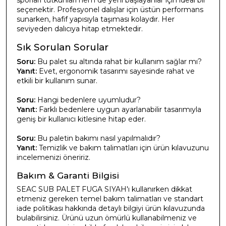
sporları tutkunları hem de yeni başlayanlar için ideal bir
seçenektir. Profesyonel dalışlar için üstün performans
sunarken, hafif yapısıyla taşıması kolaydır. Her
seviyeden dalıcıya hitap etmektedir.
Sık Sorulan Sorular
Soru:
Bu palet su altında rahat bir kullanım sağlar mı?
Yanıt:
Evet, ergonomik tasarımı sayesinde rahat ve
etkili bir kullanım sunar.
Soru:
Hangi bedenlere uyumludur?
Yanıt:
Farklı bedenlere uygun ayarlanabilir tasarımıyla
geniş bir kullanıcı kitlesine hitap eder.
Soru:
Bu paletin bakımı nasıl yapılmalıdır?
Yanıt:
Temizlik ve bakım talimatları için ürün kılavuzunu
incelemenizi öneririz.
Bakım & Garanti Bilgisi
SEAC SUB PALET FUGA SIYAH'ı kullanırken dikkat
etmeniz gereken temel bakım talimatları ve standart
iade politikası hakkında detaylı bilgiyi ürün kılavuzunda
bulabilirsiniz. Ürünü uzun ömürlü kullanabilmeniz ve