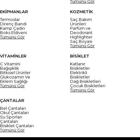
Tümünü Gör
EKİPMANLAR
KOZMETİK
Termoslar
Saç Bakım
Direnç Bandı
Ürünleri
Kamp Çadırı
Parfüm ve
Boks Eldiveni
Deodorant
Tümünü Gör
Highlighter
Saç Boyası
Tümünü Gör
VİTAMİNLER
BİSİKLET
C Vitamini
Katlanır
Bağışıklık
Bisikletler
Bitkisel Ürünler
Elektrikli
Glukozamin Ve
Bisikletler
Eklem Sağlığı
Dağ Bisikletleri
Tümünü Gör
Çocuk Bisikletleri
Tümünü Gör
ÇANTALAR
Bel Çantaları
Okul Çantaları
Su Sporları
Çantaları
Bisiklet Çantaları
Tümünü Gör