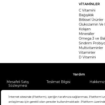
VİTAMİNLER
C Vitamini
Bağışıklık
Bitkisel Ürünler
Glukozamin Ve 
Kolajen
Mineraller
Omega 3 ve Balı
Sindirim Probiyo
Multivitaminler
Vitaminler
D Vitamini
Yardım
Mesafeli Satış
Teslimat Bilgisi
Hakkımız
Sözleşmesi
Şartlar & Koşullar
Ürünüm