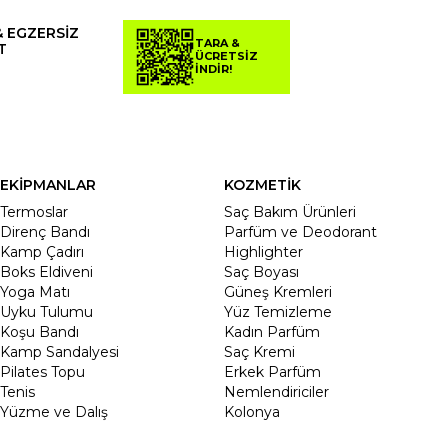
& EGZERSİZ
TARA &
T
ÜCRETSİZ
İNDİR!
EKİPMANLAR
KOZMETİK
Termoslar
Saç Bakım Ürünleri
Direnç Bandı
Parfüm ve Deodorant
Kamp Çadırı
Highlighter
Boks Eldiveni
Saç Boyası
Yoga Matı
Güneş Kremleri
Uyku Tulumu
Yüz Temizleme
Koşu Bandı
Kadın Parfüm
Kamp Sandalyesi
Saç Kremi
Pilates Topu
Erkek Parfüm
Tenis
Nemlendiriciler
Yüzme ve Dalış
Kolonya