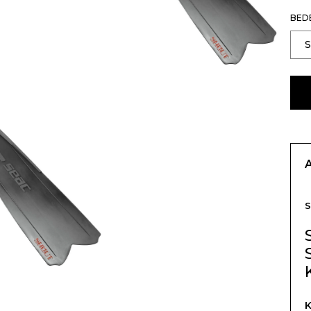
BED
S
K