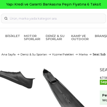
Seçili Ürünlerde ₺20
BISIKLET
MOTOR
DENIZ & SU
KAMP VE
BRANŞ
SPORLARI
SPORLARI
OUTDOOR
Ana Sayfa
Deniz & Su Sporları
Yüzme Paletleri
Marka
Seac Sub
SEA
₺7.5
Sep
Pe
Wo