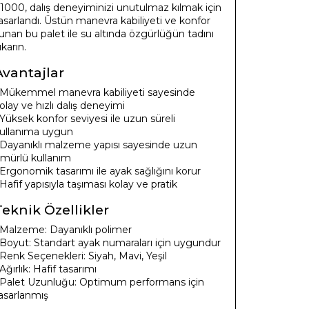
1000, dalış deneyiminizi unutulmaz kılmak için
asarlandı. Üstün manevra kabiliyeti ve konfor
unan bu palet ile su altında özgürlüğün tadını
ıkarın.
Avantajlar
 Mükemmel manevra kabiliyeti sayesinde
olay ve hızlı dalış deneyimi
 Yüksek konfor seviyesi ile uzun süreli
ullanıma uygun
 Dayanıklı malzeme yapısı sayesinde uzun
mürlü kullanım
 Ergonomik tasarımı ile ayak sağlığını korur
 Hafif yapısıyla taşıması kolay ve pratik
Teknik Özellikler
 Malzeme: Dayanıklı polimer
 Boyut: Standart ayak numaraları için uygundur
 Renk Seçenekleri: Siyah, Mavi, Yeşil
 Ağırlık: Hafif tasarımı
 Palet Uzunluğu: Optimum performans için
asarlanmış