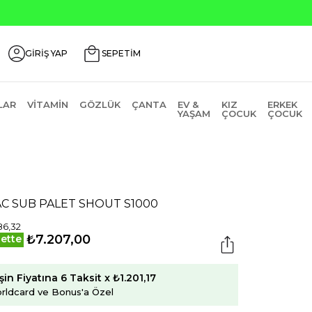
00 Üzeri ₺200 İndirim Kodu: AGUSTOS200
GİRİŞ YAP
SEPETİM
LAR
VITAMIN
GÖZLÜK
ÇANTA
EV &
KIZ
ERKEK
YAŞAM
ÇOCUK
ÇOCUK
C SUB PALET SHOUT S1000
86,32
₺7.207,00
ette
şin Fiyatına 6 Taksit x ₺1.201,17
rldcard ve Bonus'a Özel