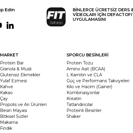
ip Edin
BİNLERCE ÜCRETSİZ DERS 
VİDEOLARI İÇİN DEFACTOFI
UYGULAMASINI
MARKET
SPORCU BESİNLERİ
Protein Bar
Protein Tozu
Granola & Müsli
Amino Asit (BCAA)
Glutensiz Ekmekler
L Karnitin ve CLA
Yulaf Ezmesi
Güç ve Performans Takviyeleri
Kahve
Kilo ve Hacim (Gainer)
Kakao
Kombinasyonlar
Çay
Kreatin
Propolis ve Arı Ürünleri
Tatlandırıcılar
Besin Mayası
Proteinli Besinler
Bitkisel Sütler
Shaker
Makarna
Fındık