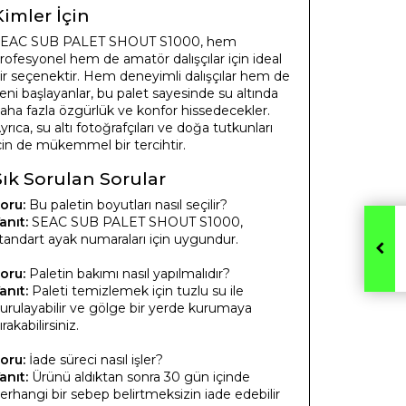
Kimler İçin
EAC SUB PALET SHOUT S1000, hem
rofesyonel hem de amatör dalışçılar için ideal
ir seçenektir. Hem deneyimli dalışçılar hem de
eni başlayanlar, bu palet sayesinde su altında
aha fazla özgürlük ve konfor hissedecekler.
yrıca, su altı fotoğrafçıları ve doğa tutkunları
çin de mükemmel bir tercihtir.
Sık Sorulan Sorular
oru:
Bu paletin boyutları nasıl seçilir?
anıt:
SEAC SUB PALET SHOUT S1000,
tandart ayak numaraları için uygundur.
oru:
Paletin bakımı nasıl yapılmalıdır?
anıt:
Paleti temizlemek için tuzlu su ile
urulayabilir ve gölge bir yerde kurumaya
ırakabilirsiniz.
oru:
İade süreci nasıl işler?
anıt:
Ürünü aldıktan sonra 30 gün içinde
erhangi bir sebep belirtmeksizin iade edebilir