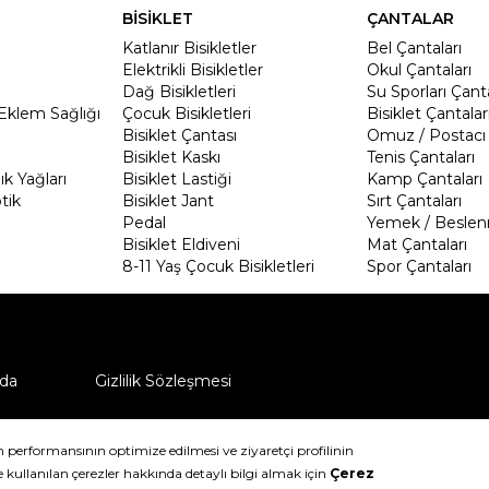
BİSİKLET
ÇANTALAR
Katlanır Bisikletler
Bel Çantaları
Elektrikli Bisikletler
Okul Çantaları
Dağ Bisikletleri
Su Sporları Çanta
Eklem Sağlığı
Çocuk Bisikletleri
Bisiklet Çantalar
Bisiklet Çantası
Omuz / Postacı 
Bisiklet Kaskı
Tenis Çantaları
k Yağları
Bisiklet Lastiği
Kamp Çantaları
tik
Bisiklet Jant
Sırt Çantaları
Pedal
Yemek / Beslen
Bisiklet Eldiveni
Mat Çantaları
8-11 Yaş Çocuk Bisikletleri
Spor Çantaları
da
Gizlilik Sözleşmesi
ü nasıl iade edebilirim?