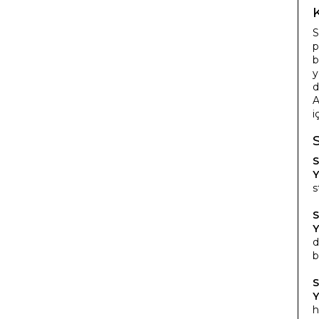
S
p
b
y
d
A
i
S
Y
s
S
Y
d
b
S
Y
h