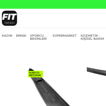
KADIN
ERKEK
SPORCU
SÜPERMARKET
KOZMETIK -
BESINLERI
KIŞISEL BAKIM
KARGO
BEDAVA!