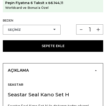
Peşin Fiyatına 6 Taksit x ₺6.144,11
Worldcard ve Bonus'a Özel
BEDEN
SEPETE EKLE
AÇIKLAMA
SEASTAR
Seastar Seal Kano Set H
Seastar Seal Kano Set H ile doğanın tadını çıkarın!