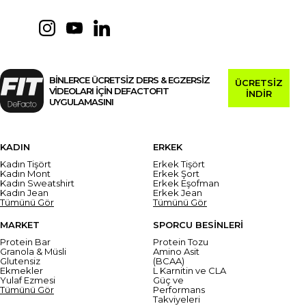
BİNLERCE ÜCRETSİZ DERS & EGZERSİZ
ÜCRETSİZ
VİDEOLARI İÇİN DEFACTOFIT
İNDİR
UYGULAMASINI
KADIN
ERKEK
Kadın Tişört
Erkek Tişört
Kadın Mont
Erkek Şort
Kadın Sweatshirt
Erkek Eşofman
Kadın Jean
Erkek Jean
Tümünü Gör
Tümünü Gör
MARKET
SPORCU BESİNLERİ
Protein Bar
Protein Tozu
Granola & Müsli
Amino Asit
Glutensiz
(BCAA)
Ekmekler
L Karnitin ve CLA
Yulaf Ezmesi
Güç ve
Tümünü Gör
Performans
Takviyeleri