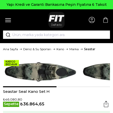
Seçili Ü
e Garanti Bankasına Peşin Fiyatına 6 Taksit
Ana Sayfa
Deniz & Su Sporları
Kano
Marka
Seastar
KARGO
BEDAVA!
Seastar Seal Kano Set H
₺46.080,80
₺36.864,65
Sepette