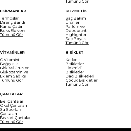
Tümünü Gör
EKİPMANLAR
KOZMETİK
Termoslar
Saç Bakım
Direnç Bandı
Ürünleri
Kamp Çadırı
Parfüm ve
Boks Eldiveni
Deodorant
Tümünü Gör
Highlighter
Saç Boyası
Tümünü Gör
VİTAMİNLER
BİSİKLET
C Vitamini
Katlanır
Bağışıklık
Bisikletler
Bitkisel Ürünler
Elektrikli
Glukozamin Ve
Bisikletler
Eklem Sağlığı
Dağ Bisikletleri
Tümünü Gör
Çocuk Bisikletleri
Tümünü Gör
ÇANTALAR
Bel Çantaları
Okul Çantaları
Su Sporları
Çantaları
Bisiklet Çantaları
Tümünü Gör