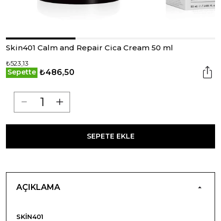
Skin401 Calm and Repair Cica Cream 50 ml
₺523,13
₺486,50
Sepette
SEPETE EKLE
AÇIKLAMA
SKIN401