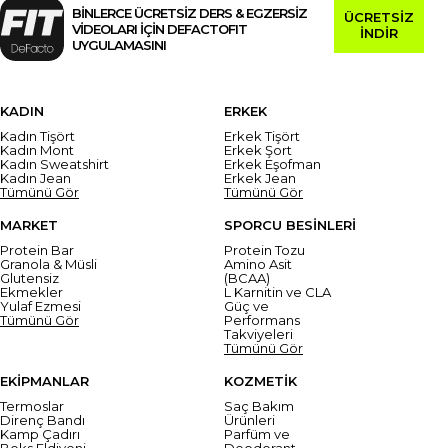
BİNLERCE ÜCRETSİZ DERS & EGZERSİZ
ÜCRETSİZ
VİDEOLARI İÇİN DEFACTOFIT
İNDİR
UYGULAMASINI
KADIN
ERKEK
Kadın Tişört
Erkek Tişört
Kadın Mont
Erkek Şort
Kadın Sweatshirt
Erkek Eşofman
Kadın Jean
Erkek Jean
Tümünü Gör
Tümünü Gör
MARKET
SPORCU BESİNLERİ
Protein Bar
Protein Tozu
Granola & Müsli
Amino Asit
Glutensiz
(BCAA)
Ekmekler
L Karnitin ve CLA
Yulaf Ezmesi
Güç ve
Tümünü Gör
Performans
Takviyeleri
Tümünü Gör
EKİPMANLAR
KOZMETİK
Termoslar
Saç Bakım
Direnç Bandı
Ürünleri
Kamp Çadırı
Parfüm ve