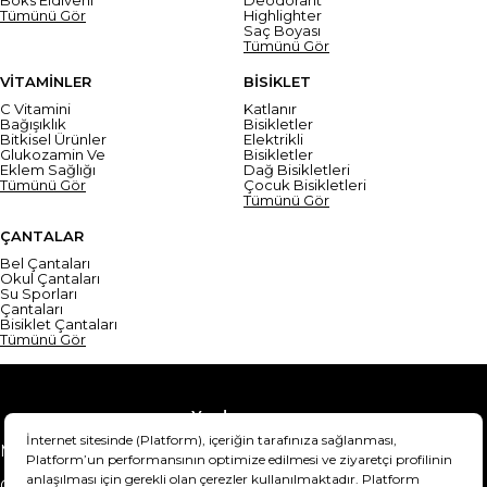
Boks Eldiveni
Deodorant
Tümünü Gör
Highlighter
Saç Boyası
Tümünü Gör
VİTAMİNLER
BİSİKLET
C Vitamini
Katlanır
Bağışıklık
Bisikletler
Bitkisel Ürünler
Elektrikli
Glukozamin Ve
Bisikletler
Eklem Sağlığı
Dağ Bisikletleri
Tümünü Gör
Çocuk Bisikletleri
Tümünü Gör
ÇANTALAR
Bel Çantaları
Okul Çantaları
Su Sporları
Çantaları
Bisiklet Çantaları
Tümünü Gör
Yardım
Mesafeli Satış Sözleşmesi
Teslimat Bilgisi
Gizlilik Sözleşmesi
Şartlar & Koşullar