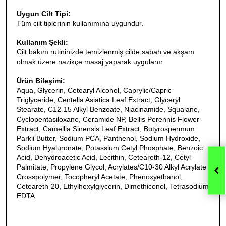
Uygun Cilt Tipi:
Tüm cilt tiplerinin kullanımına uygundur.
Kullanım Şekli:
Cilt bakım rutininizde temizlenmiş cilde sabah ve akşam
olmak üzere nazikçe masaj yaparak uygulanır.
Ürün Bileşimi:
Aqua, Glycerin, Cetearyl Alcohol, Caprylic/Capric
Triglyceride, Centella Asiatica Leaf Extract, Glyceryl
Stearate, C12-15 Alkyl Benzoate, Niacinamide, Squalane,
Cyclopentasiloxane, Ceramide NP, Bellis Perennis Flower
Extract, Camellia Sinensis Leaf Extract, Butyrospermum
Parkii Butter, Sodium PCA, Panthenol, Sodium Hydroxide,
Sodium Hyaluronate, Potassium Cetyl Phosphate, Benzoic
Acid, Dehydroacetic Acid, Lecithin, Ceteareth-12, Cetyl
Palmitate, Propylene Glycol, Acrylates/C10-30 Alkyl Acrylate
Crosspolymer, Tocopheryl Acetate, Phenoxyethanol,
Ceteareth-20, Ethylhexylglycerin, Dimethiconol, Tetrasodium
EDTA.