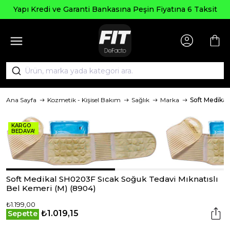
Yapı Kredi ve Garanti Bankasına Peşin Fiyatına 6 Taksit
Ana Sayfa
Kozmetik - Kişisel Bakım
Sağlık
Marka
Soft Medikal
KARGO
BEDAVA!
Soft Medikal SH0203F Sıcak Soğuk Tedavi Mıknatıslı
Bel Kemeri (M) (8904)
₺1.199,00
₺1.019,15
Sepette