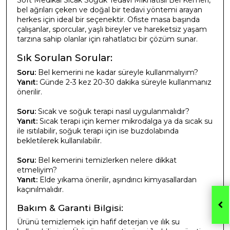
Soft Medikal Sıcak Soğuk Tedavi Mıknatıslı Bel Kemeri,
bel ağrıları çeken ve doğal bir tedavi yöntemi arayan
herkes için ideal bir seçenektir. Ofiste masa başında
çalışanlar, sporcular, yaşlı bireyler ve hareketsiz yaşam
tarzına sahip olanlar için rahatlatıcı bir çözüm sunar.
Sık Sorulan Sorular:
Soru:
Bel kemerini ne kadar süreyle kullanmalıyım?
Yanıt:
Günde 2-3 kez 20-30 dakika süreyle kullanmanız
önerilir.
Soru:
Sıcak ve soğuk terapi nasıl uygulanmalıdır?
Yanıt:
Sıcak terapi için kemer mikrodalga ya da sıcak su
ile ısıtılabilir, soğuk terapi için ise buzdolabında
bekletilerek kullanılabilir.
Soru:
Bel kemerini temizlerken nelere dikkat
etmeliyim?
Yanıt:
Elde yıkama önerilir, aşındırıcı kimyasallardan
kaçınılmalıdır.
Bakım & Garanti Bilgisi:
Ürünü temizlemek için hafif deterjan ve ılık su