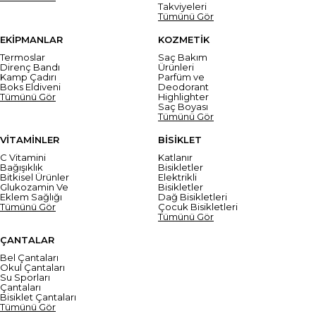
Takviyeleri
Tümünü Gör
EKİPMANLAR
KOZMETİK
Termoslar
Saç Bakım
Direnç Bandı
Ürünleri
Kamp Çadırı
Parfüm ve
Boks Eldiveni
Deodorant
Tümünü Gör
Highlighter
Saç Boyası
Tümünü Gör
VİTAMİNLER
BİSİKLET
C Vitamini
Katlanır
Bağışıklık
Bisikletler
Bitkisel Ürünler
Elektrikli
Glukozamin Ve
Bisikletler
Eklem Sağlığı
Dağ Bisikletleri
Tümünü Gör
Çocuk Bisikletleri
Tümünü Gör
ÇANTALAR
Bel Çantaları
Okul Çantaları
Su Sporları
Çantaları
Bisiklet Çantaları
Tümünü Gör