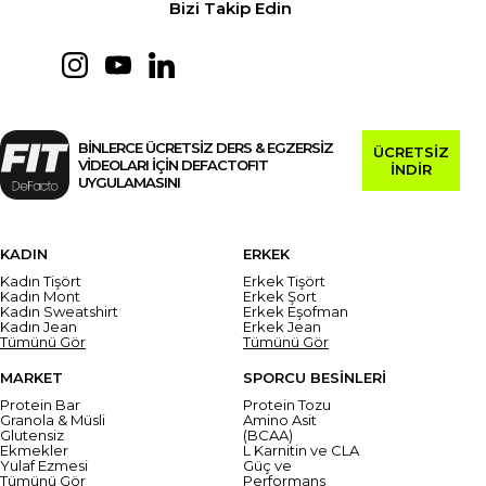
Bizi Takip Edin
BİNLERCE ÜCRETSİZ DERS & EGZERSİZ
ÜCRETSİZ
VİDEOLARI İÇİN DEFACTOFIT
İNDİR
UYGULAMASINI
KADIN
ERKEK
Kadın Tişört
Erkek Tişört
Kadın Mont
Erkek Şort
Kadın Sweatshirt
Erkek Eşofman
Kadın Jean
Erkek Jean
Tümünü Gör
Tümünü Gör
MARKET
SPORCU BESİNLERİ
Protein Bar
Protein Tozu
Granola & Müsli
Amino Asit
Glutensiz
(BCAA)
Ekmekler
L Karnitin ve CLA
Yulaf Ezmesi
Güç ve
Tümünü Gör
Performans