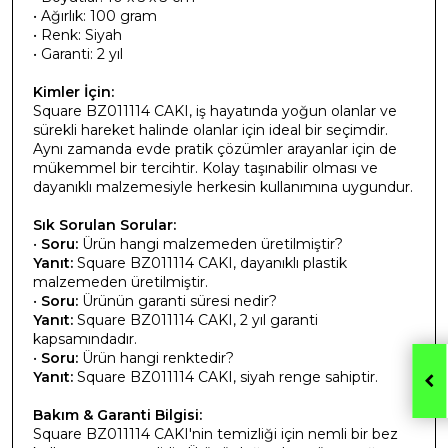
• Ağırlık: 100 gram
• Renk: Siyah
• Garanti: 2 yıl
Kimler İçin:
Square BZ011114 CAKI, iş hayatında yoğun olanlar ve
sürekli hareket halinde olanlar için ideal bir seçimdir.
Aynı zamanda evde pratik çözümler arayanlar için de
mükemmel bir tercihtir. Kolay taşınabilir olması ve
dayanıklı malzemesiyle herkesin kullanımına uygundur.
Sık Sorulan Sorular:
•
Soru:
Ürün hangi malzemeden üretilmiştir?
Yanıt:
Square BZ011114 CAKI, dayanıklı plastik
malzemeden üretilmiştir.
•
Soru:
Ürünün garanti süresi nedir?
Yanıt:
Square BZ011114 CAKI, 2 yıl garanti
kapsamındadır.
•
Soru:
Ürün hangi renktedir?
Yanıt:
Square BZ011114 CAKI, siyah renge sahiptir.
Bakım & Garanti Bilgisi:
Square BZ011114 CAKI'nin temizliği için nemli bir bez