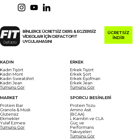
BİNLERCE ÜCRETSİZ DERS & EGZERSİZ
ÜCRETSİZ
VİDEOLARI İÇİN DEFACTOFIT
İNDİR
UYGULAMASINI
KADIN
ERKEK
Kadın Tişört
Erkek Tişört
Kadın Mont
Erkek Şort
Kadın Sweatshirt
Erkek Eşofman
Kadın Jean
Erkek Jean
Tümünü Gör
Tümünü Gör
MARKET
SPORCU BESİNLERİ
Protein Bar
Protein Tozu
Granola & Müsli
Amino Asit
Glutensiz
(BCAA)
Ekmekler
L Karnitin ve CLA
Yulaf Ezmesi
Güç ve
Tümünü Gör
Performans
Takviyeleri
Tümünü Gör