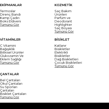
EKİPMANLAR
KOZMETİK
Termoslar
Saç Bakım
Direnç Bandı
Ürünleri
Kamp Çadırı
Parfüm ve
Boks Eldiveni
Deodorant
Tümünü Gör
Highlighter
Saç Boyası
Tümünü Gör
VİTAMİNLER
BİSİKLET
C Vitamini
Katlanır
Bağışıklık
Bisikletler
Bitkisel Ürünler
Elektrikli
Glukozamin Ve
Bisikletler
Eklem Sağlığı
Dağ Bisikletleri
Tümünü Gör
Çocuk Bisikletleri
Tümünü Gör
ÇANTALAR
Bel Çantaları
Okul Çantaları
Su Sporları
Çantaları
Bisiklet Çantaları
Tümünü Gör