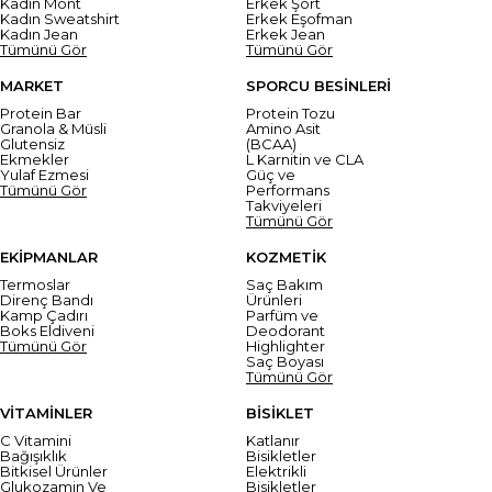
Kadın Mont
Erkek Şort
Kadın Sweatshirt
Erkek Eşofman
Kadın Jean
Erkek Jean
Tümünü Gör
Tümünü Gör
MARKET
SPORCU BESİNLERİ
Protein Bar
Protein Tozu
Granola & Müsli
Amino Asit
Glutensiz
(BCAA)
Ekmekler
L Karnitin ve CLA
Yulaf Ezmesi
Güç ve
Tümünü Gör
Performans
Takviyeleri
Tümünü Gör
EKİPMANLAR
KOZMETİK
Termoslar
Saç Bakım
Direnç Bandı
Ürünleri
Kamp Çadırı
Parfüm ve
Boks Eldiveni
Deodorant
Tümünü Gör
Highlighter
Saç Boyası
Tümünü Gör
VİTAMİNLER
BİSİKLET
C Vitamini
Katlanır
Bağışıklık
Bisikletler
Bitkisel Ürünler
Elektrikli
Glukozamin Ve
Bisikletler