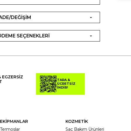
İADE/DEĞİŞİM
ÖDEME SEÇENEKLERİ
& EGZERSİZ
TARA &
T
ÜCRETSİZ
İNDİR!
EKİPMANLAR
KOZMETİK
Termoslar
Saç Bakım Ürünleri