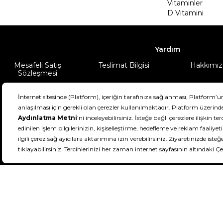
Vitaminler
D Vitamini
Yardım
Mesafeli Satış
Teslimat Bilgisi
Hakkımız
Sözleşmesi
Şartlar & Koşullar
Ürünüm
DeFactoFIT ©️ 2022-2026. Tüm hakları sa
11
SEÇİNİZ