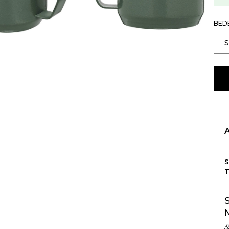
BED
S
3