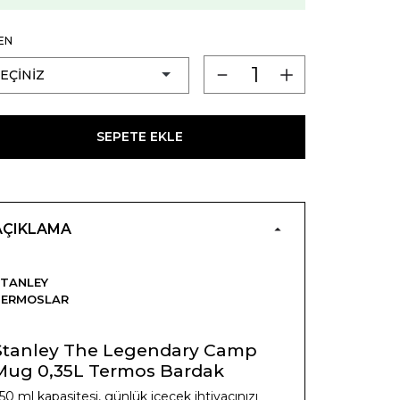
EN
SEPETE EKLE
AÇIKLAMA
TANLEY
TERMOSLAR
Stanley The Legendary Camp
Mug 0,35L Termos Bardak
50 ml kapasitesi, günlük içecek ihtiyacınızı