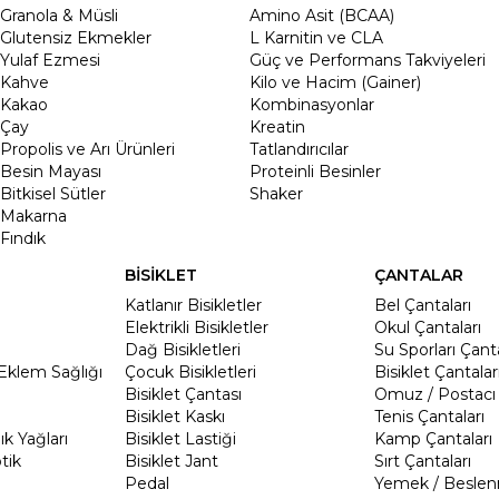
Granola & Müsli
Amino Asit (BCAA)
Glutensiz Ekmekler
L Karnitin ve CLA
Yulaf Ezmesi
Güç ve Performans Takviyeleri
Kahve
Kilo ve Hacim (Gainer)
Kakao
Kombinasyonlar
Çay
Kreatin
Propolis ve Arı Ürünleri
Tatlandırıcılar
Besin Mayası
Proteinli Besinler
Bitkisel Sütler
Shaker
Makarna
Fındık
BİSİKLET
ÇANTALAR
Katlanır Bisikletler
Bel Çantaları
Elektrikli Bisikletler
Okul Çantaları
Dağ Bisikletleri
Su Sporları Çanta
Eklem Sağlığı
Çocuk Bisikletleri
Bisiklet Çantalar
Bisiklet Çantası
Omuz / Postacı 
Bisiklet Kaskı
Tenis Çantaları
k Yağları
Bisiklet Lastiği
Kamp Çantaları
tik
Bisiklet Jant
Sırt Çantaları
Pedal
Yemek / Beslen