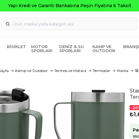
BISIKLET
MOTOR
DENIZ & SU
KAMP VE
BRANŞ
SPORLARI
SPORLARI
OUTDOOR
Sayfa
Kamp ve Outdoor
Termos ve Matara
Termoslar
Marka
St
Sta
Ter
-20
₺1.
Pe
Wo