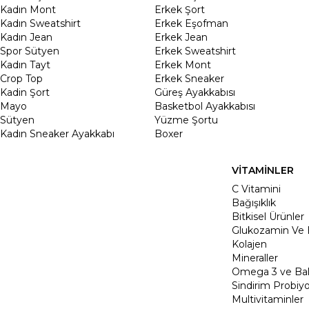
Kadın Mont
Erkek Şort
Kadın Sweatshirt
Erkek Eşofman
Kadın Jean
Erkek Jean
Spor Sütyen
Erkek Sweatshirt
Kadın Tayt
Erkek Mont
Crop Top
Erkek Sneaker
Kadin Şort
Güreş Ayakkabısı
Mayo
Basketbol Ayakkabısı
Sütyen
Yüzme Şortu
Kadın Sneaker Ayakkabı
Boxer
VİTAMİNLER
C Vitamini
Bağışıklık
Bitkisel Ürünler
Glukozamin Ve 
Kolajen
Mineraller
Omega 3 ve Balı
Sindirim Probiyo
Multivitaminler