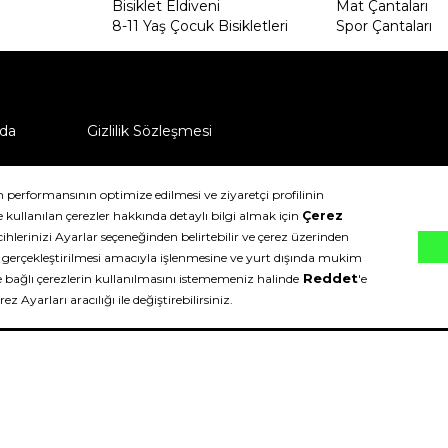
Bisiklet Eldiveni
Mat Çantaları
8-11 Yaş Çocuk Bisikletleri
Spor Çantaları
da
Gizlilik Sözleşmesi
ü nasıl iade edebilirim?
klıdır.