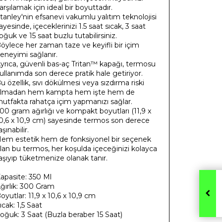
arşılamak için ideal bir boyuttadır.
tanley'nin efsanevi vakumlu yalıtım teknolojisi
ayesinde, içeceklerinizi 1.5 saat sıcak, 3 saat
oğuk ve 15 saat buzlu tutabilirsiniz.
öylece her zaman taze ve keyifli bir içim
eneyimi sağlanır.
yrıca, güvenli bas-aç Tritan™ kapağı, termosu
ullanımda son derece pratik hale getiriyor.
u özellik, sıvı dökülmesi veya sızdırma riski
lmadan hem kampta hem işte hem de
utfakta rahatça içim yapmanızı sağlar.
00 gram ağırlığı ve kompakt boyutları (11,9 x
0,6 x 10,9 cm) sayesinde termos son derece
aşınabilir.
em estetik hem de fonksiyonel bir seçenek
lan bu termos, her koşulda içeceğinizi kolayca
aşıyıp tüketmenize olanak tanır.
apasite: 350 Ml
ğırlık: 300 Gram
oyutlar: 11,9 x 10,6 x 10,9 cm
ıcak: 1,5 Saat
oğuk: 3 Saat (Buzla beraber 15 Saat)