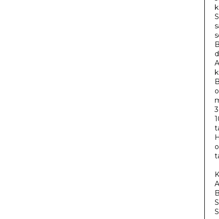
k
S
s
s
B
d
A
k
B
o
m
3
1
t
H
o
t
K
A
B
S
S