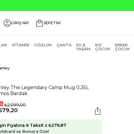
Seçili Ürünlerde ₺2000 Üzeri ₺200 İndirim Kodu: AGU
GİRİŞ YAP
SEPETİM
LAR
VITAMIN
GÖZLÜK
ÇANTA
EV &
KIZ
ERKEK
YAŞAM
ÇOCUK
ÇOCUK
anley
nley The Legendary Camp Mug 0,35L
mos Bardak
%
₺2.099,00
679,20
şin Fiyatına 6 Taksit x ₺279,87
rldcard ve Bonus'a Özel