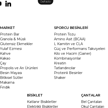
MARKET
SPORCU BESİNLERİ
Protein Bar
Protein Tozu
Granola & Müsli
Amino Asit (BCAA)
Glutensiz Ekmekler
L Karnitin ve CLA
Yulaf Ezmesi
Güç ve Performans Takviyeleri
Kahve
Kilo ve Hacim (Gainer)
Kakao
Kombinasyonlar
Çay
Kreatin
Propolis ve Arı Ürünleri
Tatlandırıcılar
Besin Mayası
Proteinli Besinler
Bitkisel Sütler
Shaker
Makarna
Fındık
BİSİKLET
ÇANTALAR
Katlanır Bisikletler
Bel Çantaları
Elektrikli Bisikletler
Okul Çantaları