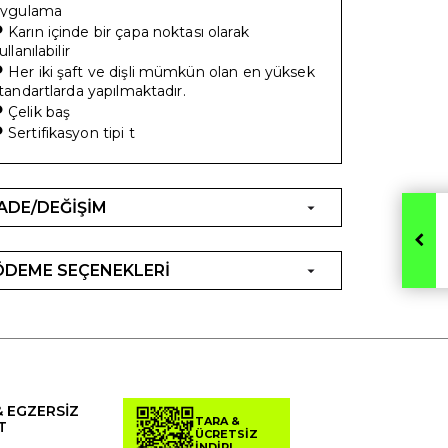
ygulama
•
Karın içinde bir çapa noktası olarak
ullanılabilir
•
Her iki şaft ve dişli mümkün olan en yüksek
tandartlarda yapılmaktadır.
•
Çelik baş
•
Sertifikasyon tipi t
İADE/DEĞİŞİM
ÖDEME SEÇENEKLERİ
& EGZERSİZ
TARA &
T
ÜCRETSİZ
İNDİR!