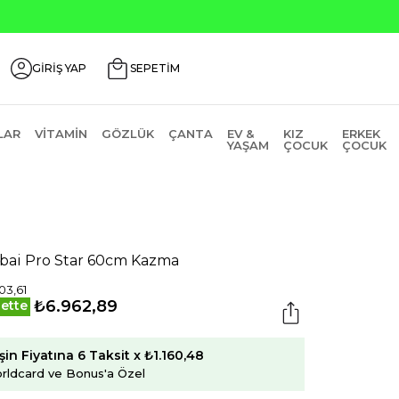
Seçili Ürünlerde ₺2000 Üzeri ₺200 İndirim Kodu: AGU
GİRİŞ YAP
SEPETİM
LAR
VITAMIN
GÖZLÜK
ÇANTA
EV &
KIZ
ERKEK
YAŞAM
ÇOCUK
ÇOCUK
bai Pro Star 60cm Kazma
03,61
₺6.962,89
ette
şin Fiyatına 6 Taksit x ₺1.160,48
rldcard ve Bonus'a Özel