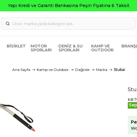
BISIKLET
MOTOR
DENIZ & SU
KAMP VE
BRANŞ
SPORLARI
SPORLARI
OUTDOOR
Ana Sayfa
Kamp ve Outdoor
Dağcılık
Marka
Stubai
Stu
₺8.7
Sep
Pe
Wo