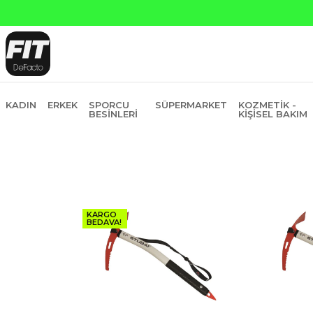
sit
KADIN
ERKEK
SPORCU
SÜPERMARKET
KOZMETIK -
BESINLERI
KIŞISEL BAKIM
KARGO
BEDAVA!