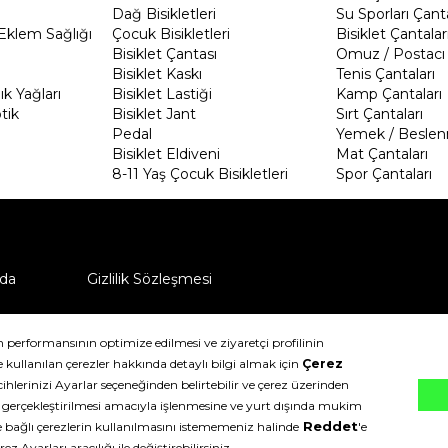
Dağ Bisikletleri
Su Sporları Çanta
Eklem Sağlığı
Çocuk Bisikletleri
Bisiklet Çantalar
Bisiklet Çantası
Omuz / Postacı 
Bisiklet Kaskı
Tenis Çantaları
k Yağları
Bisiklet Lastiği
Kamp Çantaları
tik
Bisiklet Jant
Sırt Çantaları
Pedal
Yemek / Beslen
Bisiklet Eldiveni
Mat Çantaları
8-11 Yaş Çocuk Bisikletleri
Spor Çantaları
da
Gizlilik Sözleşmesi
ü nasıl iade edebilirim?