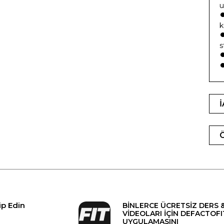
u
k
s
ip Edin
BİNLERCE ÜCRETSİZ DERS 
VİDEOLARI İÇİN DEFACTOFI
UYGULAMASINI