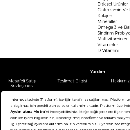
Bitkisel Ürünler
Glukozamin Ve 
Kolajen
Mineraller
Omega 3 ve Balı
Sindirim Probiyo
Multivitaminler
Vitaminler
D Vitamini
Yardım
Mesafeli Satış
Teslimat Bilgisi
Hakkımız
Sözleşmesi
Şartlar & Koşullar
Ürünüm