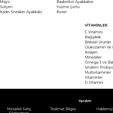
Mayo
Basketbol Ayakkabısı
Sütyen
Yüzme Şortu
Kadın Sneaker Ayakkabı
Boxer
VİTAMİNLER
C Vitamini
Bağışıklık
Bitkisel Ürünler
Glukozamin Ve 
Kolajen
Mineraller
Omega 3 ve Balı
Sindirim Probiyo
Multivitaminler
Vitaminler
D Vitamini
Yardım
Mesafeli Satış
Teslimat Bilgisi
Hakkımız
Sözleşmesi