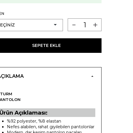
EN
SEPETE EKLE
AÇIKLAMA
STURM
PANTOLON
Ürün Açıklaması:
%92 polyester, %8 elastan
Nefes alabilen, rahat giyilebilen pantolonlar
Modern, dar kesim pantolon paçaları