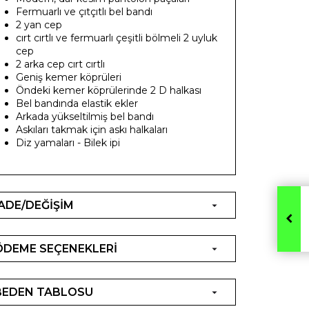
Fermuarlı ve çıtçıtlı bel bandı
2 yan cep
cırt cırtlı ve fermuarlı çeşitli bölmeli 2 uyluk
cep
2 arka cep cırt cırtlı
Geniş kemer köprüleri
Öndeki kemer köprülerinde 2 D halkası
Bel bandında elastik ekler
Arkada yükseltilmiş bel bandı
Askıları takmak için askı halkaları
Diz yamaları - Bilek ipi
İADE/DEĞİŞİM
ÖDEME SEÇENEKLERİ
BEDEN TABLOSU