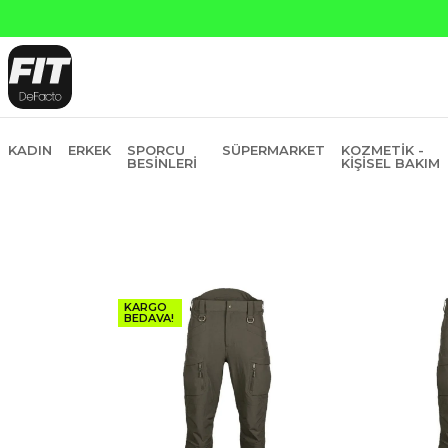
na Peşin Fiyatına 6 Taksit
KADIN
ERKEK
SPORCU
SÜPERMARKET
KOZMETIK -
BESINLERI
KIŞISEL BAKIM
KARGO
BEDAVA!