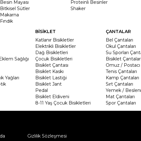
Besin Mayası
Proteinli Besinler
Bitkisel Sütler
Shaker
Makarna
Fındık
BİSİKLET
ÇANTALAR
Katlanır Bisikletler
Bel Çantaları
Elektrikli Bisikletler
Okul Çantaları
Dağ Bisikletleri
Su Sporları Çanta
Eklem Sağlığı
Çocuk Bisikletleri
Bisiklet Çantalar
Bisiklet Çantası
Omuz / Postacı 
Bisiklet Kaskı
Tenis Çantaları
k Yağları
Bisiklet Lastiği
Kamp Çantaları
tik
Bisiklet Jant
Sırt Çantaları
Pedal
Yemek / Beslen
Bisiklet Eldiveni
Mat Çantaları
8-11 Yaş Çocuk Bisikletleri
Spor Çantaları
da
Gizlilik Sözleşmesi