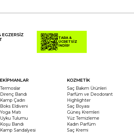
& EGZERSİZ
TARA &
T
ÜCRETSİZ
İNDİR!
EKİPMANLAR
KOZMETİK
Termoslar
Saç Bakım Ürünleri
Direnç Bandı
Parfüm ve Deodorant
Kamp Çadırı
Highlighter
Boks Eldiveni
Saç Boyası
Yoga Matı
Güneş Kremleri
Uyku Tulumu
Yüz Temizleme
Koşu Bandı
Kadın Parfüm
Kamp Sandalyesi
Saç Kremi