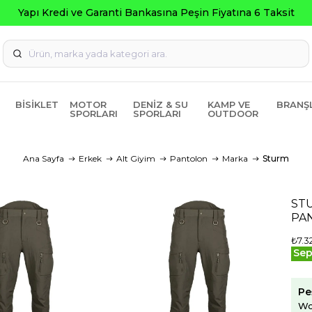
BISIKLET
MOTOR
DENIZ & SU
KAMP VE
BRANŞ
SPORLARI
SPORLARI
OUTDOOR
Ana Sayfa
Erkek
Alt Giyim
Pantolon
Marka
Sturm
STU
PA
₺7.3
Sep
Pe
Wo