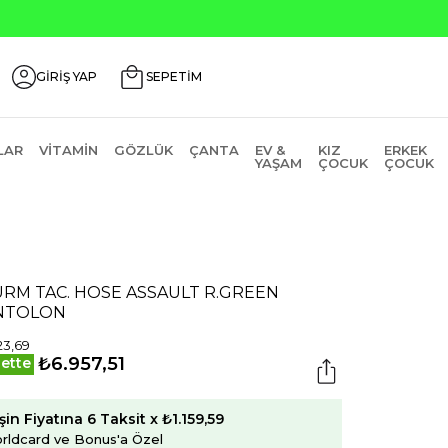
Seçili Ürünlerde ₺2000 Üzeri ₺2
GİRİŞ YAP
SEPETİM
LAR
VITAMIN
GÖZLÜK
ÇANTA
EV &
KIZ
ERKEK
YAŞAM
ÇOCUK
ÇOCUK
RM TAC. HOSE ASSAULT R.GREEN
NTOLON
23,69
₺6.957,51
ette
şin Fiyatına 6 Taksit x ₺1.159,59
rldcard ve Bonus'a Özel