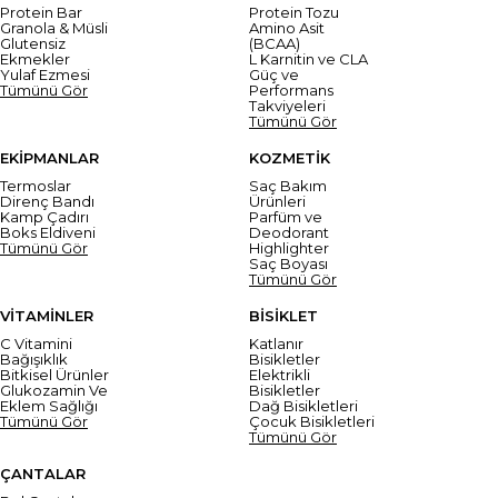
Protein Bar
Protein Tozu
Granola & Müsli
Amino Asit
Glutensiz
(BCAA)
Ekmekler
L Karnitin ve CLA
Yulaf Ezmesi
Güç ve
Tümünü Gör
Performans
Takviyeleri
Tümünü Gör
EKİPMANLAR
KOZMETİK
Termoslar
Saç Bakım
Direnç Bandı
Ürünleri
Kamp Çadırı
Parfüm ve
Boks Eldiveni
Deodorant
Tümünü Gör
Highlighter
Saç Boyası
Tümünü Gör
VİTAMİNLER
BİSİKLET
C Vitamini
Katlanır
Bağışıklık
Bisikletler
Bitkisel Ürünler
Elektrikli
Glukozamin Ve
Bisikletler
Eklem Sağlığı
Dağ Bisikletleri
Tümünü Gör
Çocuk Bisikletleri
Tümünü Gör
ÇANTALAR