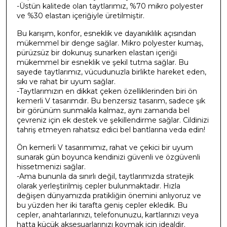
-Üstün kalitede olan taytlarımız, %70 mikro polyester
ve %30 elastan içeriğiyle üretilmiştir.
Bu karışım, konfor, esneklik ve dayanıklılık açısından
mükemmel bir denge sağlar. Mikro polyester kumaş,
pürüzsüz bir dokunuş sunarken elastan içeriği
mükemmel bir esneklik ve şekil tutma sağlar. Bu
sayede taytlarımız, vücudunuzla birlikte hareket eden,
sıkı ve rahat bir uyum sağlar.
-Taytlarımızın en dikkat çeken özelliklerinden biri ön
kemerli V tasarımdır. Bu benzersiz tasarım, sadece şık
bir görünüm sunmakla kalmaz, aynı zamanda bel
çevreniz için ek destek ve şekillendirme sağlar. Cildinizi
tahriş etmeyen rahatsız edici bel bantlarına veda edin!
Ön kemerli V tasarımımız, rahat ve çekici bir uyum
sunarak gün boyunca kendinizi güvenli ve özgüvenli
hissetmenizi sağlar.
-Ama bununla da sınırlı değil, taytlarımızda stratejik
olarak yerleştirilmiş cepler bulunmaktadır. Hızla
değişen dünyamızda pratikliğin önemini anlıyoruz ve
bu yüzden her iki tarafta geniş cepler ekledik. Bu
cepler, anahtarlarınızı, telefonunuzu, kartlarınızı veya
hatta küçük aksesuarlarınızı koymak için idealdir.