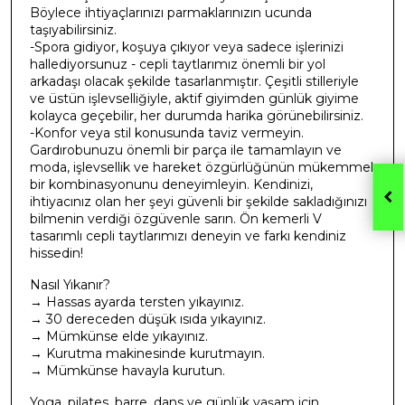
Böylece ihtiyaçlarınızı parmaklarınızın ucunda
taşıyabilirsiniz.
-Spora gidiyor, koşuya çıkıyor veya sadece işlerinizi
hallediyorsunuz - cepli taytlarımız önemli bir yol
arkadaşı olacak şekilde tasarlanmıştır. Çeşitli stilleriyle
ve üstün işlevselliğiyle, aktif giyimden günlük giyime
kolayca geçebilir, her durumda harika görünebilirsiniz.
-Konfor veya stil konusunda taviz vermeyin.
Gardırobunuzu önemli bir parça ile tamamlayın ve
moda, işlevsellik ve hareket özgürlüğünün mükemmel
bir kombinasyonunu deneyimleyin. Kendinizi,
ihtiyacınız olan her şeyi güvenli bir şekilde sakladığınızı
bilmenin verdiği özgüvenle sarın. Ön kemerli V
tasarımlı cepli taytlarımızı deneyin ve farkı kendiniz
hissedin!
Nasıl Yıkanır?
→ Hassas ayarda tersten yıkayınız.
→ 30 dereceden düşük ısıda yıkayınız.
→ Mümkünse elde yıkayınız.
→ Kurutma makinesinde kurutmayın.
→ Mümkünse havayla kurutun.
Yoga, pilates, barre, dans ve günlük yaşam için