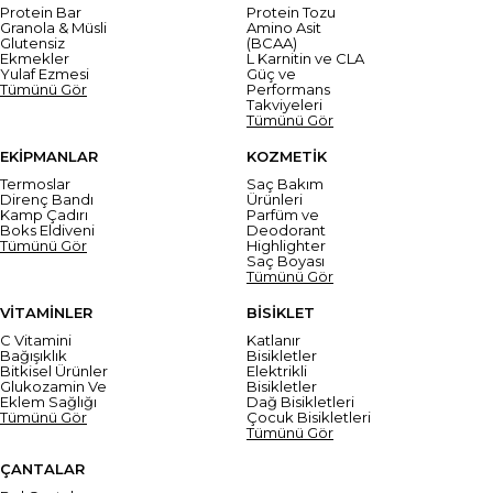
Protein Bar
Protein Tozu
Granola & Müsli
Amino Asit
Glutensiz
(BCAA)
Ekmekler
L Karnitin ve CLA
Yulaf Ezmesi
Güç ve
Tümünü Gör
Performans
Takviyeleri
Tümünü Gör
EKİPMANLAR
KOZMETİK
Termoslar
Saç Bakım
Direnç Bandı
Ürünleri
Kamp Çadırı
Parfüm ve
Boks Eldiveni
Deodorant
Tümünü Gör
Highlighter
Saç Boyası
Tümünü Gör
VİTAMİNLER
BİSİKLET
C Vitamini
Katlanır
Bağışıklık
Bisikletler
Bitkisel Ürünler
Elektrikli
Glukozamin Ve
Bisikletler
Eklem Sağlığı
Dağ Bisikletleri
Tümünü Gör
Çocuk Bisikletleri
Tümünü Gör
ÇANTALAR