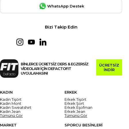
WhatsApp Destek
Bizi Takip Edin
BİNLERCE ÜCRETSİZ DERS & EGZERSİZ
ÜCRETSİZ
VİDEOLARI İÇİN DEFACTOFIT
İNDİR
UYGULAMASINI
KADIN
ERKEK
Kadın Tişört
Erkek Tişört
Kadın Mont
Erkek Şort
Kadın Sweatshirt
Erkek Eşofman
Kadın Jean
Erkek Jean
Tümünü Gör
Tümünü Gör
MARKET
SPORCU BESİNLERİ