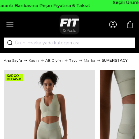
Seçili Ürünlerde ₺2000 Üzeri ₺200 İnd
atına 6 Taksit
AGUSTOS200
Ana Sayfa
Kadın
Alt Giyim
Tayt
Marka
SUPERSTACY
KARGO
BEDAVA!