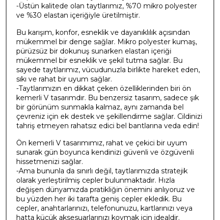
-Üstün kalitede olan taytlarımız, %70 mikro polyester
ve %30 elastan içeriğiyle üretilmiştir.
Bu karışım, konfor, esneklik ve dayanıklılık açısından
mükemmel bir denge sağlar. Mikro polyester kumaş,
pürüzsüz bir dokunuş sunarken elastan içeriği
mükemmel bir esneklik ve şekil tutma sağlar. Bu
sayede taytlarımız, vücudunuzla birlikte hareket eden,
sıkı ve rahat bir uyum sağlar.
-Taytlarımızın en dikkat çeken özelliklerinden biri ön
kemerli V tasarımdır. Bu benzersiz tasarım, sadece şık
bir görünüm sunmakla kalmaz, aynı zamanda bel
çevreniz için ek destek ve şekillendirme sağlar. Cildinizi
tahriş etmeyen rahatsız edici bel bantlarına veda edin!
Ön kemerli V tasarımımız, rahat ve çekici bir uyum
sunarak gün boyunca kendinizi güvenli ve özgüvenli
hissetmenizi sağlar.
-Ama bununla da sınırlı değil, taytlarımızda stratejik
olarak yerleştirilmiş cepler bulunmaktadır. Hızla
değişen dünyamızda pratikliğin önemini anlıyoruz ve
bu yüzden her iki tarafta geniş cepler ekledik. Bu
cepler, anahtarlarınızı, telefonunuzu, kartlarınızı veya
hatta küçük aksesuarlarınızı koymak için idealdir.