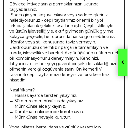
Böylece ihtiyaçlarınızı parmaklarınızın ucunda
taşıyabilirsiniz.
-Spora gidiyor, koşuya çıkıyor veya sadece işlerinizi
hallediyorsunuz - cepli taytlarımız önemli bir yol
arkadaşı olacak şekilde tasarlanmıştır. Çeşitli stilleriyle
ve üstün işlevselliğiyle, aktif giyimden günlük giyime
kolayca geçebilir, her durumda harika görünebilirsiniz.
-Konfor veya stil konusunda taviz vermeyin.
Gardırobunuzu önemli bir parça ile tamamlayın ve
moda, işlevsellik ve hareket özgürlüğünün mükemmel
bir kombinasyonunu deneyimleyin. Kendinizi,
ihtiyacınız olan her şeyi güvenli bir şekilde sakladığınızı
bilmenin verdiği özgüvenle sarın. Ön kemerli V
tasarımlı cepli taytlarımızı deneyin ve farkı kendiniz
hissedin!
Nasıl Yıkanır?
→ Hassas ayarda tersten yıkayınız.
→ 30 dereceden düşük ısıda yıkayınız.
→ Mümkünse elde yıkayınız.
→ Kurutma makinesinde kurutmayın.
→ Mümkünse havayla kurutun.
Yoga, pilates, barre, dans ve günlük yaşam için