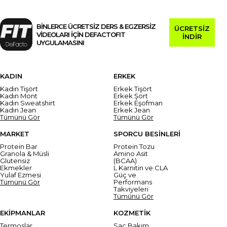
BİNLERCE ÜCRETSİZ DERS & EGZERSİZ
ÜCRETSİZ
VİDEOLARI İÇİN DEFACTOFIT
İNDİR
UYGULAMASINI
KADIN
ERKEK
Kadın Tişört
Erkek Tişört
Kadın Mont
Erkek Şort
Kadın Sweatshirt
Erkek Eşofman
Kadın Jean
Erkek Jean
Tümünü Gör
Tümünü Gör
MARKET
SPORCU BESİNLERİ
Protein Bar
Protein Tozu
Granola & Müsli
Amino Asit
Glutensiz
(BCAA)
Ekmekler
L Karnitin ve CLA
Yulaf Ezmesi
Güç ve
Tümünü Gör
Performans
Takviyeleri
Tümünü Gör
EKİPMANLAR
KOZMETİK
Termoslar
Saç Bakım