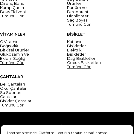
Direnç Bandı
Ürünleri
Kamp Çadırı
Parfüm ve
Boks Eldiveni
Deodorant
Tümünü Gör
Highlighter
Saç Boyası
Tümünü Gör
VİTAMİNLER
BİSİKLET
C Vitamini
Katlanır
Bağışıklık
Bisikletler
Bitkisel Ürünler
Elektrikli
Glukozamin Ve
Bisikletler
Eklem Sağlığı
Dağ Bisikletleri
Tümünü Gör
Çocuk Bisikletleri
Tümünü Gör
ÇANTALAR
Bel Çantaları
Okul Çantaları
Su Sporları
Çantaları
Bisiklet Çantaları
Tümünü Gör
Yardım