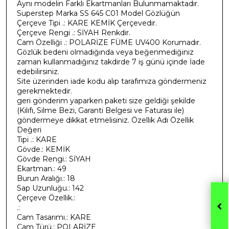
Aynı modelin Farklı Ekartmanları Bulunmamaktadır.
Superstep
Marka SS 645 C01 Model Gözlüğün
Çerçeve Tipi .: KARE KEMİK Çerçevedir.
Çerçeve Rengi .: SİYAH Renkdir.
Cam Özelliği .: POLARİZE FÜME UV400 Korumadır.
Gözlük bedeni olmadığında veya beğenmediğiniz
zaman kullanmadığınız takdirde 7 iş günü içinde İade
edebilirsiniz.
Site üzerinden iade kodu alıp tarafımıza göndermeniz
gerekmektedir.
geri gönderim yaparken paketi size geldiği şekilde
(Kılıfı, Silme Bezi, Garanti Belgesi ve Faturası ile)
göndermeye dikkat etmelisiniz. Özellik Adı Özellik
Değeri
Tipi .: KARE
Gövde.: KEMİK
Gövde Rengi.: SİYAH
Ekartman.: 49
Burun Aralığı.: 18
Sap Uzunluğu.: 142
Çerçeve Özellik.:
.:
Cam Tasarımı.: KARE
Cam Türü.: POLARİZE