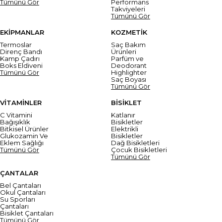
Tümünü Gör
Performans
Takviyeleri
Tümünü Gör
EKİPMANLAR
KOZMETİK
Termoslar
Saç Bakım
Direnç Bandı
Ürünleri
Kamp Çadırı
Parfüm ve
Boks Eldiveni
Deodorant
Tümünü Gör
Highlighter
Saç Boyası
Tümünü Gör
VİTAMİNLER
BİSİKLET
C Vitamini
Katlanır
Bağışıklık
Bisikletler
Bitkisel Ürünler
Elektrikli
Glukozamin Ve
Bisikletler
Eklem Sağlığı
Dağ Bisikletleri
Tümünü Gör
Çocuk Bisikletleri
Tümünü Gör
ÇANTALAR
Bel Çantaları
Okul Çantaları
Su Sporları
Çantaları
Bisiklet Çantaları
Tümünü Gör