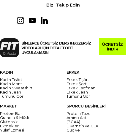
Bizi Takip Edin
BİNLERCE ÜCRETSİZ DERS & EGZERSİZ
ÜCRETSİZ
VİDEOLARI İÇİN DEFACTOFIT
İNDİR
UYGULAMASINI
KADIN
ERKEK
Kadın Tişört
Erkek Tişört
Kadın Mont
Erkek Şort
Kadın Sweatshirt
Erkek Eşofman
Kadın Jean
Erkek Jean
Tümünü Gör
Tümünü Gör
MARKET
SPORCU BESİNLERİ
Protein Bar
Protein Tozu
Granola & Müsli
Amino Asit
Glutensiz
(BCAA)
Ekmekler
L Karnitin ve CLA
Yulaf Ezmesi
Güç ve