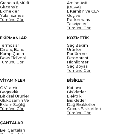
Granola & Müsli
Amino Asit
Glutensiz
(BCAA)
Ekmekler
L Karnitin ve CLA
Yulaf Ezmesi
Güç ve
Tümünü Gör
Performans
Takviyeleri
Tümünü Gör
EKİPMANLAR
KOZMETİK
Termoslar
Saç Bakım
Direnç Bandı
Ürünleri
Kamp Çadırı
Parfüm ve
Boks Eldiveni
Deodorant
Tümünü Gör
Highlighter
Saç Boyası
Tümünü Gör
VİTAMİNLER
BİSİKLET
C Vitamini
Katlanır
Bağışıklık
Bisikletler
Bitkisel Ürünler
Elektrikli
Glukozamin Ve
Bisikletler
Eklem Sağlığı
Dağ Bisikletleri
Tümünü Gör
Çocuk Bisikletleri
Tümünü Gör
ÇANTALAR
Bel Çantaları