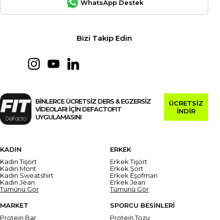
WhatsApp Destek
Bizi Takip Edin
BİNLERCE ÜCRETSİZ DERS & EGZERSİZ
ÜCRETSİZ
VİDEOLARI İÇİN DEFACTOFIT
İNDİR
UYGULAMASINI
KADIN
ERKEK
Kadın Tişört
Erkek Tişört
Kadın Mont
Erkek Şort
Kadın Sweatshirt
Erkek Eşofman
Kadın Jean
Erkek Jean
Tümünü Gör
Tümünü Gör
MARKET
SPORCU BESİNLERİ
Protein Bar
Protein Tozu