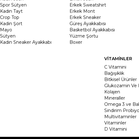
Spor Sütyen
Erkek Sweatshirt
Kadın Tayt
Erkek Mont
Crop Top
Erkek Sneaker
Kadin Şort
Güreş Ayakkabısı
Mayo
Basketbol Ayakkabısı
Sütyen
Yüzme Şortu
Kadın Sneaker Ayakkabı
Boxer
VİTAMİNLER
C Vitamini
Bağışıklık
Bitkisel Ürünler
Glukozamin Ve 
Kolajen
Mineraller
Omega 3 ve Balı
Sindirim Probiyo
Multivitaminler
Vitaminler
D Vitamini