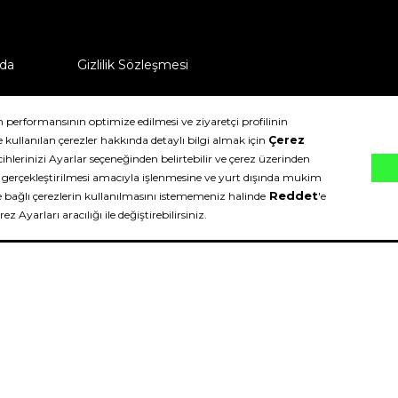
da
Gizlilik Sözleşmesi
ü nasıl iade edebilirim?
klıdır.