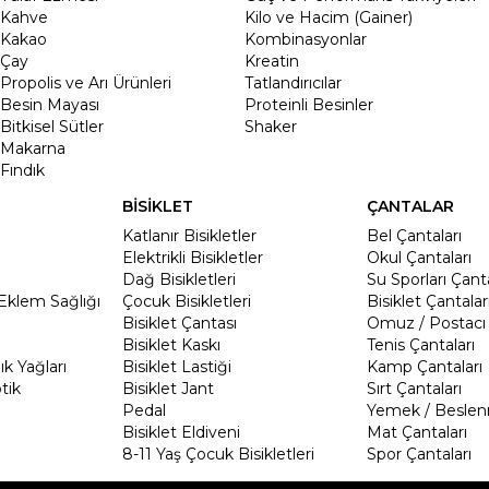
Kahve
Kilo ve Hacim (Gainer)
Kakao
Kombinasyonlar
Çay
Kreatin
Propolis ve Arı Ürünleri
Tatlandırıcılar
Besin Mayası
Proteinli Besinler
Bitkisel Sütler
Shaker
Makarna
Fındık
BİSİKLET
ÇANTALAR
Katlanır Bisikletler
Bel Çantaları
Elektrikli Bisikletler
Okul Çantaları
Dağ Bisikletleri
Su Sporları Çanta
Eklem Sağlığı
Çocuk Bisikletleri
Bisiklet Çantalar
Bisiklet Çantası
Omuz / Postacı 
Bisiklet Kaskı
Tenis Çantaları
k Yağları
Bisiklet Lastiği
Kamp Çantaları
tik
Bisiklet Jant
Sırt Çantaları
Pedal
Yemek / Beslen
Bisiklet Eldiveni
Mat Çantaları
8-11 Yaş Çocuk Bisikletleri
Spor Çantaları