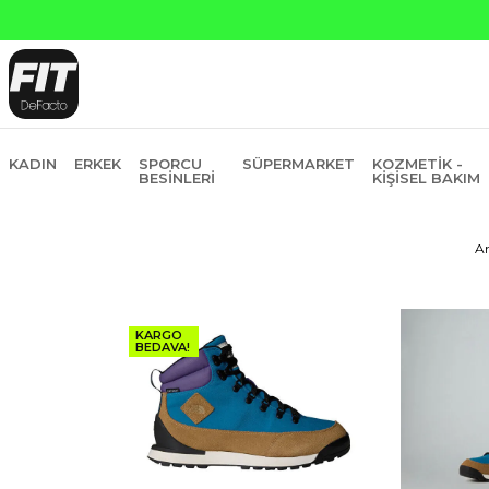
ankasına Peşin Fiyatına 6 Taksit
KADIN
ERKEK
SPORCU
SÜPERMARKET
KOZMETIK -
BESINLERI
KIŞISEL BAKIM
A
KARGO
BEDAVA!