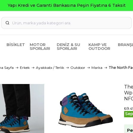
BISIKLET
MOTOR
DENIZ & SU
KAMP VE
BRANŞ
SPORLARI
SPORLARI
OUTDOOR
na Sayfa
Erkek
Ayakkabı / Terlik
Outdoor
Marka
The North Fa
The
Wp 
NF0
₺9.4
Sep
Pe