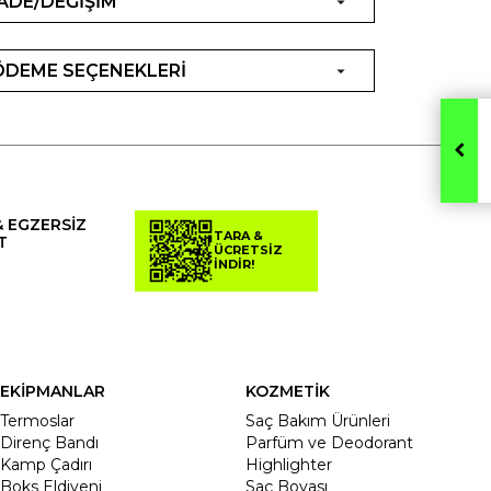
İADE/DEĞİŞİM
ÖDEME SEÇENEKLERİ
& EGZERSİZ
TARA &
T
ÜCRETSİZ
İNDİR!
EKİPMANLAR
KOZMETİK
Termoslar
Saç Bakım Ürünleri
Direnç Bandı
Parfüm ve Deodorant
Kamp Çadırı
Highlighter
Boks Eldiveni
Saç Boyası