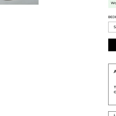
Wo
BED
T