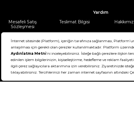
Yardım
Mesafeli Satış
Teslimat Bilgisi
Hakkımız
Sözleşmesi
Şartlar & Koşullar
Ürünüm
DeFactoFIT ©️ 2022-2026. Tüm hakları sa
11
SEÇİNİZ