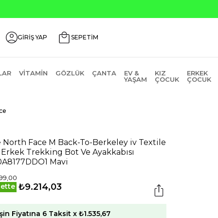
Seçili Ürünlerde ₺2000 Üz
GİRİŞ YAP
SEPETİM
LAR
VITAMIN
GÖZLÜK
ÇANTA
EV &
KIZ
ERKEK
YAŞAM
ÇOCUK
ÇOCUK
ce
 North Face M Back-To-Berkeley iv Textile
Erkek Trekking Bot Ve Ayakkabısı
A8177DDO1 Mavi
99,00
₺9.214,03
ette
şin Fiyatına 6 Taksit x ₺1.535,67