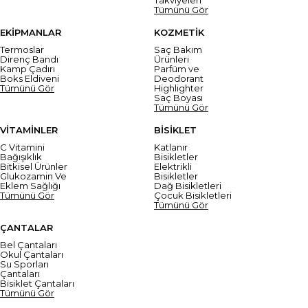
Tümünü Gör
EKİPMANLAR
KOZMETİK
Termoslar
Saç Bakım
Direnç Bandı
Ürünleri
Kamp Çadırı
Parfüm ve
Boks Eldiveni
Deodorant
Tümünü Gör
Highlighter
Saç Boyası
Tümünü Gör
VİTAMİNLER
BİSİKLET
C Vitamini
Katlanır
Bağışıklık
Bisikletler
Bitkisel Ürünler
Elektrikli
Glukozamin Ve
Bisikletler
Eklem Sağlığı
Dağ Bisikletleri
Tümünü Gör
Çocuk Bisikletleri
Tümünü Gör
ÇANTALAR
Bel Çantaları
Okul Çantaları
Su Sporları
Çantaları
Bisiklet Çantaları
Tümünü Gör