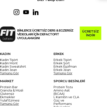
BİNLERCE ÜCRETSİZ DERS & EGZERSİZ
ÜCRETSİZ
VİDEOLARI İÇİN DEFACTOFIT
İNDİR
UYGULAMASINI
KADIN
ERKEK
Kadın Tişört
Erkek Tişört
Kadın Mont
Erkek Şort
Kadın Sweatshirt
Erkek Eşofman
Kadın Jean
Erkek Jean
Tümünü Gör
Tümünü Gör
MARKET
SPORCU BESİNLERİ
Protein Bar
Protein Tozu
Granola & Müsli
Amino Asit
Glutensiz
(BCAA)
Ekmekler
L Karnitin ve CLA
Yulaf Ezmesi
Güç ve
Tümünü Gör
Performans
Takviyeleri