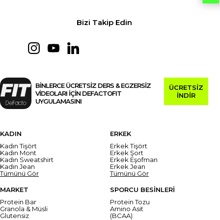
Bizi Takip Edin
BİNLERCE ÜCRETSİZ DERS & EGZERSİZ
ÜCRETSİZ
VİDEOLARI İÇİN DEFACTOFIT
İNDİR
UYGULAMASINI
KADIN
ERKEK
Kadın Tişört
Erkek Tişört
Kadın Mont
Erkek Şort
Kadın Sweatshirt
Erkek Eşofman
Kadın Jean
Erkek Jean
Tümünü Gör
Tümünü Gör
MARKET
SPORCU BESİNLERİ
Protein Bar
Protein Tozu
Granola & Müsli
Amino Asit
Glutensiz
(BCAA)