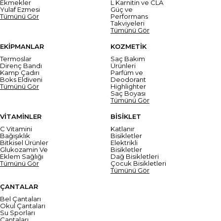
Ekmekler
L Karnitin ve CLA
Yulaf Ezmesi
Güç ve
Tümünü Gör
Performans
Takviyeleri
Tümünü Gör
EKİPMANLAR
KOZMETİK
Termoslar
Saç Bakım
Direnç Bandı
Ürünleri
Kamp Çadırı
Parfüm ve
Boks Eldiveni
Deodorant
Tümünü Gör
Highlighter
Saç Boyası
Tümünü Gör
VİTAMİNLER
BİSİKLET
C Vitamini
Katlanır
Bağışıklık
Bisikletler
Bitkisel Ürünler
Elektrikli
Glukozamin Ve
Bisikletler
Eklem Sağlığı
Dağ Bisikletleri
Tümünü Gör
Çocuk Bisikletleri
Tümünü Gör
ÇANTALAR
Bel Çantaları
Okul Çantaları
Su Sporları
Çantaları