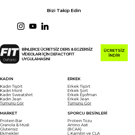
Bizi Takip Edin
BİNLERCE ÜCRETSİZ DERS & EGZERSİZ
ÜCRETSİZ
VİDEOLARI İÇİN DEFACTOFIT
İNDİR
UYGULAMASINI
KADIN
ERKEK
Kadın Tişört
Erkek Tişört
Kadın Mont
Erkek Şort
Kadın Sweatshirt
Erkek Eşofman
Kadın Jean
Erkek Jean
Tümünü Gör
Tümünü Gör
MARKET
SPORCU BESİNLERİ
Protein Bar
Protein Tozu
Granola & Müsli
Amino Asit
Glutensiz
(BCAA)
Ekmekler
L Karnitin ve CLA