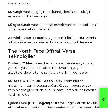
sizi rahat tutar.
Su Geçirmez
: Su geçirmez kumaş, kesin kuruluk için
aşılamaz bir bariyer sağlar.
Rüzgar Geçirmez
: Rahat ve esnek hareket edebilmeniz
için rüzgarın etkisini azaltır.
Zemini Tutan Taban
: Kaygan zeminlerde üstün zemin
tutuş, kavrama ve dayanıklılık sunan kauçuk bileşenler
The North Face Offtrail Versa
Teknolojiler
DryVent™ Membran
: Tamamen su geçirmez yapısının
yanı sıra yüksek nefes alabilirlik sunar. En yoğun
aktivitelerde bile teri dışarı atarak iç iklimi dengeler.
Surface CTRL™ Dış Taban
: Teknik zeminlerde
maksimum zemin tutuşu sağlar. Kaygan veya gevşek
zeminlerde güvenli itiş gücü sunarak hızınızı korumanıza
yardımcı olur.
Quick Lace (Hızlı Bağcık) Sistemi
: Bağcıklarınızı tek bir
el hareketiyle saniyeler içinde yerine sabitleyin. Sporcular