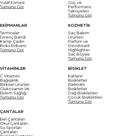
Yulaf Ezmesi
Güç ve
Tümünü Gör
Performans
Takviyeleri
Tümünü Gör
EKİPMANLAR
KOZMETİK
Termoslar
Saç Bakım
Direnç Bandı
Ürünleri
Kamp Çadırı
Parfüm ve
Boks Eldiveni
Deodorant
Tümünü Gör
Highlighter
Saç Boyası
Tümünü Gör
VİTAMİNLER
BİSİKLET
C Vitamini
Katlanır
Bağışıklık
Bisikletler
Bitkisel Ürünler
Elektrikli
Glukozamin Ve
Bisikletler
Eklem Sağlığı
Dağ Bisikletleri
Tümünü Gör
Çocuk Bisikletleri
Tümünü Gör
ÇANTALAR
Bel Çantaları
Okul Çantaları
Su Sporları
Çantaları
Bisiklet Çantaları