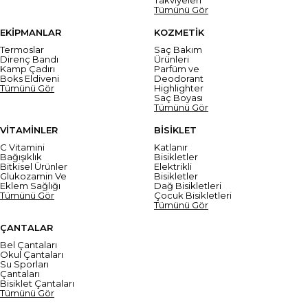
Tümünü Gör
EKİPMANLAR
KOZMETİK
Termoslar
Saç Bakım
Direnç Bandı
Ürünleri
Kamp Çadırı
Parfüm ve
Boks Eldiveni
Deodorant
Tümünü Gör
Highlighter
Saç Boyası
Tümünü Gör
VİTAMİNLER
BİSİKLET
C Vitamini
Katlanır
Bağışıklık
Bisikletler
Bitkisel Ürünler
Elektrikli
Glukozamin Ve
Bisikletler
Eklem Sağlığı
Dağ Bisikletleri
Tümünü Gör
Çocuk Bisikletleri
Tümünü Gör
ÇANTALAR
Bel Çantaları
Okul Çantaları
Su Sporları
Çantaları
Bisiklet Çantaları
Tümünü Gör