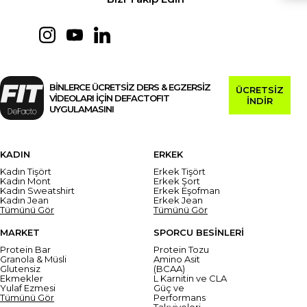
BİNLERCE ÜCRETSİZ DERS & EGZERSİZ
ÜCRETSİZ
VİDEOLARI İÇİN DEFACTOFIT
İNDİR
UYGULAMASINI
KADIN
ERKEK
Kadın Tişört
Erkek Tişört
Kadın Mont
Erkek Şort
Kadın Sweatshirt
Erkek Eşofman
Kadın Jean
Erkek Jean
Tümünü Gör
Tümünü Gör
MARKET
SPORCU BESİNLERİ
Protein Bar
Protein Tozu
Granola & Müsli
Amino Asit
Glutensiz
(BCAA)
Ekmekler
L Karnitin ve CLA
Yulaf Ezmesi
Güç ve
Tümünü Gör
Performans
Takviyeleri