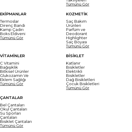
Tümünü Gör
EKİPMANLAR
KOZMETİK
Termoslar
Saç Bakım
Direnç Bandı
Ürünleri
Kamp Çadırı
Parfüm ve
Boks Eldiveni
Deodorant
Tümünü Gör
Highlighter
Saç Boyası
Tümünü Gör
VİTAMİNLER
BİSİKLET
C Vitamini
Katlanır
Bağışıklık
Bisikletler
Bitkisel Ürünler
Elektrikli
Glukozamin Ve
Bisikletler
Eklem Sağlığı
Dağ Bisikletleri
Tümünü Gör
Çocuk Bisikletleri
Tümünü Gör
ÇANTALAR
Bel Çantaları
Okul Çantaları
Su Sporları
Çantaları
Bisiklet Çantaları
Tümünü Gör