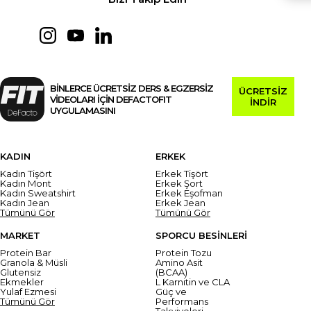
BİNLERCE ÜCRETSİZ DERS & EGZERSİZ
ÜCRETSİZ
VİDEOLARI İÇİN DEFACTOFIT
İNDİR
UYGULAMASINI
KADIN
ERKEK
Kadın Tişört
Erkek Tişört
Kadın Mont
Erkek Şort
Kadın Sweatshirt
Erkek Eşofman
Kadın Jean
Erkek Jean
Tümünü Gör
Tümünü Gör
MARKET
SPORCU BESİNLERİ
Protein Bar
Protein Tozu
Granola & Müsli
Amino Asit
Glutensiz
(BCAA)
Ekmekler
L Karnitin ve CLA
Yulaf Ezmesi
Güç ve
Tümünü Gör
Performans
Takviyeleri