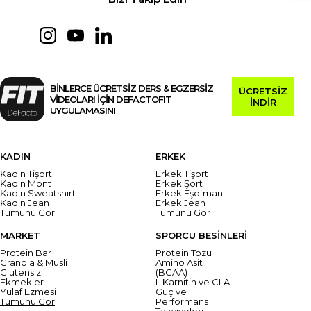
BİNLERCE ÜCRETSİZ DERS & EGZERSİZ
ÜCRETSİZ
VİDEOLARI İÇİN DEFACTOFIT
İNDİR
UYGULAMASINI
KADIN
ERKEK
Kadın Tişört
Erkek Tişört
Kadın Mont
Erkek Şort
Kadın Sweatshirt
Erkek Eşofman
Kadın Jean
Erkek Jean
Tümünü Gör
Tümünü Gör
MARKET
SPORCU BESİNLERİ
Protein Bar
Protein Tozu
Granola & Müsli
Amino Asit
Glutensiz
(BCAA)
Ekmekler
L Karnitin ve CLA
Yulaf Ezmesi
Güç ve
Tümünü Gör
Performans
Takviyeleri