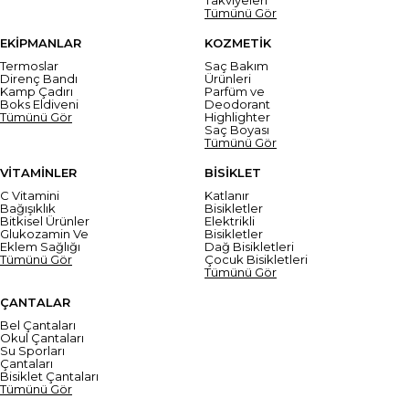
Tümünü Gör
EKİPMANLAR
KOZMETİK
Termoslar
Saç Bakım
Direnç Bandı
Ürünleri
Kamp Çadırı
Parfüm ve
Boks Eldiveni
Deodorant
Tümünü Gör
Highlighter
Saç Boyası
Tümünü Gör
VİTAMİNLER
BİSİKLET
C Vitamini
Katlanır
Bağışıklık
Bisikletler
Bitkisel Ürünler
Elektrikli
Glukozamin Ve
Bisikletler
Eklem Sağlığı
Dağ Bisikletleri
Tümünü Gör
Çocuk Bisikletleri
Tümünü Gör
ÇANTALAR
Bel Çantaları
Okul Çantaları
Su Sporları
Çantaları
Bisiklet Çantaları
Tümünü Gör