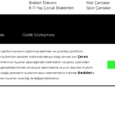
Bisiklet Eldiveni
Mat Çantaları
8-11 Yaş Çocuk Bisikletleri
Spor Çantaları
da
Gizlilik Sözleşmesi
ü nasıl iade edebilirim?
klıdır.