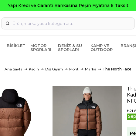
Kredi ve Garanti Bankasına Peşin Fiyatına 6 Taksit
BISIKLET
MOTOR
DENIZ & SU
KAMP VE
BRANŞ
SPORLARI
SPORLARI
OUTDOOR
Ana Sayfa
Kadın
Dış Giyim
Mont
Marka
The North Face
The
Kad
NF
₺21.
Sep
Pe