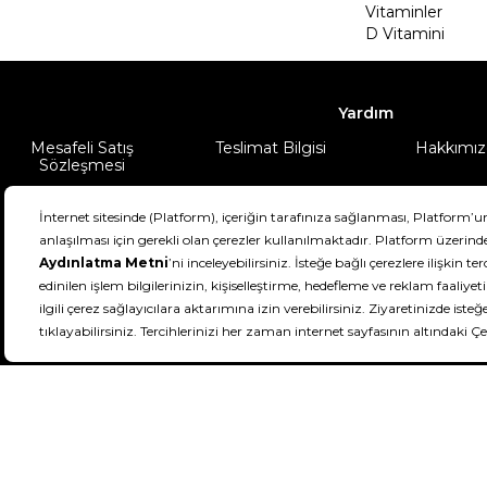
Vitaminler
D Vitamini
Yardım
Mesafeli Satış
Teslimat Bilgisi
Hakkımız
Sözleşmesi
Şartlar & Koşullar
Ürünüm
DeFactoFIT ©️ 2022-2026. Tüm hakları sa
21
SEÇİNİZ