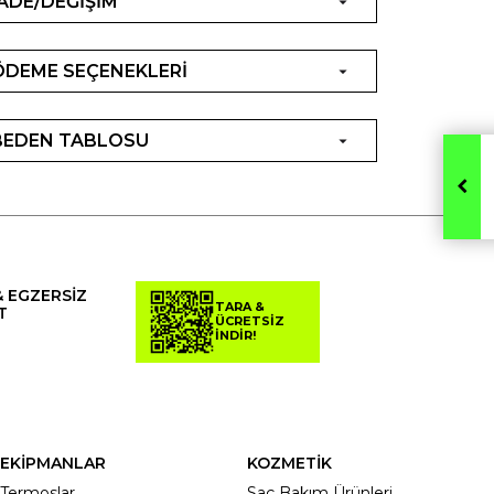
İADE/DEĞİŞİM
ÖDEME SEÇENEKLERİ
BEDEN TABLOSU
& EGZERSİZ
TARA &
T
ÜCRETSİZ
İNDİR!
EKİPMANLAR
KOZMETİK
Termoslar
Saç Bakım Ürünleri