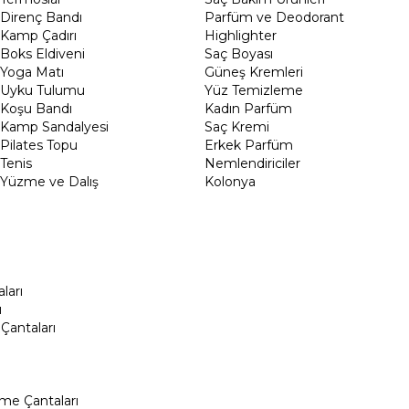
Direnç Bandı
Parfüm ve Deodorant
Kamp Çadırı
Highlighter
Boks Eldiveni
Saç Boyası
Yoga Matı
Güneş Kremleri
Uyku Tulumu
Yüz Temizleme
Koşu Bandı
Kadın Parfüm
Kamp Sandalyesi
Saç Kremi
Pilates Topu
Erkek Parfüm
Tenis
Nemlendiriciler
Yüzme ve Dalış
Kolonya
ları
ı
Çantaları
me Çantaları