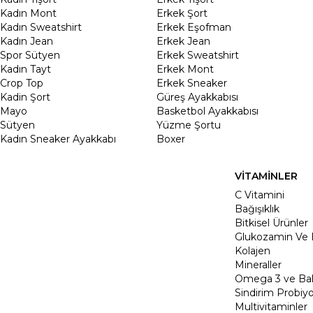
Kadın Mont
Erkek Şort
Kadın Sweatshirt
Erkek Eşofman
Kadın Jean
Erkek Jean
Spor Sütyen
Erkek Sweatshirt
Kadın Tayt
Erkek Mont
Crop Top
Erkek Sneaker
Kadin Şort
Güreş Ayakkabısı
Mayo
Basketbol Ayakkabısı
Sütyen
Yüzme Şortu
Kadın Sneaker Ayakkabı
Boxer
VİTAMİNLER
C Vitamini
Bağışıklık
Bitkisel Ürünler
Glukozamin Ve 
Kolajen
Mineraller
Omega 3 ve Balı
Sindirim Probiyo
Multivitaminler