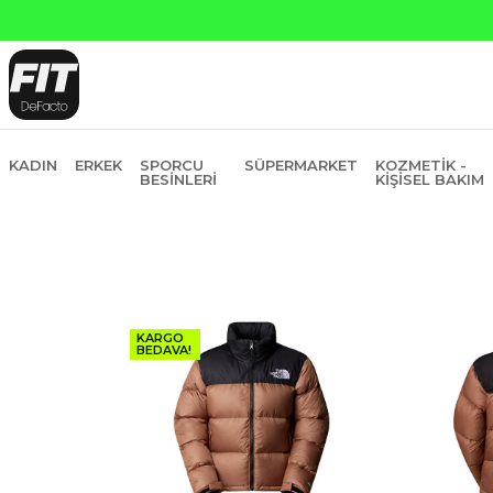
Yapı 
KADIN
ERKEK
SPORCU
SÜPERMARKET
KOZMETIK -
BESINLERI
KIŞISEL BAKIM
KARGO
BEDAVA!