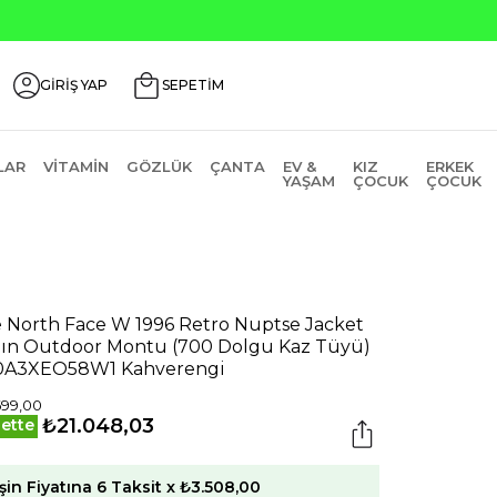
GİRİŞ YAP
SEPETİM
LAR
VITAMIN
GÖZLÜK
ÇANTA
EV &
KIZ
ERKEK
YAŞAM
ÇOCUK
ÇOCUK
 North Face W 1996 Retro Nuptse Jacket
ın Outdoor Montu (700 Dolgu Kaz Tüyü)
0A3XEO58W1 Kahverengi
699,00
₺21.048,03
ette
şin Fiyatına 6 Taksit x ₺3.508,00