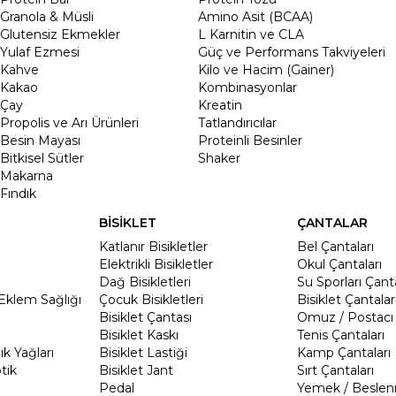
Granola & Müsli
Amino Asit (BCAA)
Glutensiz Ekmekler
L Karnitin ve CLA
Yulaf Ezmesi
Güç ve Performans Takviyeleri
Kahve
Kilo ve Hacim (Gainer)
Kakao
Kombinasyonlar
Çay
Kreatin
Propolis ve Arı Ürünleri
Tatlandırıcılar
Besin Mayası
Proteinli Besinler
Bitkisel Sütler
Shaker
Makarna
Fındık
BİSİKLET
ÇANTALAR
Katlanır Bisikletler
Bel Çantaları
Elektrikli Bisikletler
Okul Çantaları
Dağ Bisikletleri
Su Sporları Çanta
Eklem Sağlığı
Çocuk Bisikletleri
Bisiklet Çantalar
Bisiklet Çantası
Omuz / Postacı 
Bisiklet Kaskı
Tenis Çantaları
k Yağları
Bisiklet Lastiği
Kamp Çantaları
tik
Bisiklet Jant
Sırt Çantaları
Pedal
Yemek / Beslen