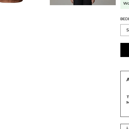
Wo
BED
T