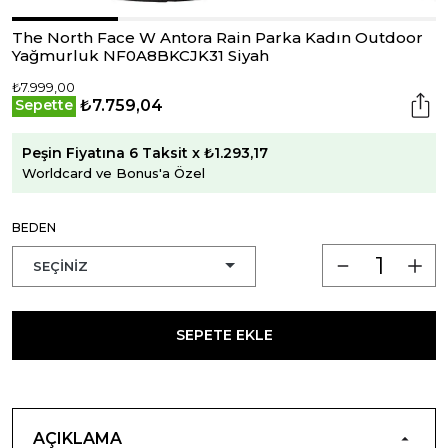
The North Face W Antora Rain Parka Kadın Outdoor
Yağmurluk NF0A8BKCJK31 Siyah
₺7.999,00
₺7.759,04
Sepette
Peşin Fiyatına 6 Taksit x ₺1.293,17
Worldcard ve Bonus'a Özel
BEDEN
SEPETE EKLE
AÇIKLAMA