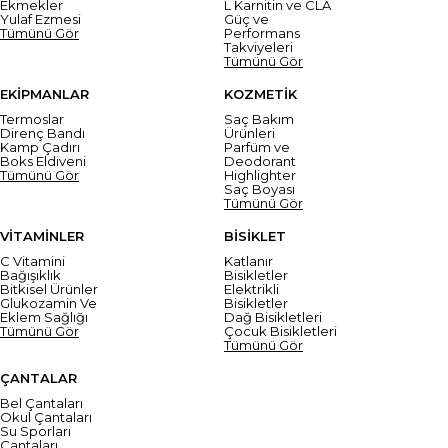
Ekmekler
L Karnitin ve CLA
Yulaf Ezmesi
Güç ve
Tümünü Gör
Performans
Takviyeleri
Tümünü Gör
EKİPMANLAR
KOZMETİK
Termoslar
Saç Bakım
Direnç Bandı
Ürünleri
Kamp Çadırı
Parfüm ve
Boks Eldiveni
Deodorant
Tümünü Gör
Highlighter
Saç Boyası
Tümünü Gör
VİTAMİNLER
BİSİKLET
C Vitamini
Katlanır
Bağışıklık
Bisikletler
Bitkisel Ürünler
Elektrikli
Glukozamin Ve
Bisikletler
Eklem Sağlığı
Dağ Bisikletleri
Tümünü Gör
Çocuk Bisikletleri
Tümünü Gör
ÇANTALAR
Bel Çantaları
Okul Çantaları
Su Sporları
Çantaları