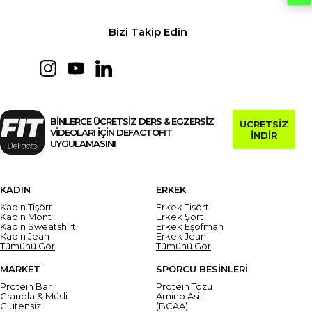
Bizi Takip Edin
BİNLERCE ÜCRETSİZ DERS & EGZERSİZ
ÜCRETSİZ
VİDEOLARI İÇİN DEFACTOFIT
İNDİR
UYGULAMASINI
KADIN
ERKEK
Kadın Tişört
Erkek Tişört
Kadın Mont
Erkek Şort
Kadın Sweatshirt
Erkek Eşofman
Kadın Jean
Erkek Jean
Tümünü Gör
Tümünü Gör
MARKET
SPORCU BESİNLERİ
Protein Bar
Protein Tozu
Granola & Müsli
Amino Asit
Glutensiz
(BCAA)