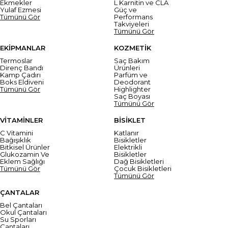
Ekmekler
L Karnitin ve CLA
Yulaf Ezmesi
Güç ve
Tümünü Gör
Performans
Takviyeleri
Tümünü Gör
EKİPMANLAR
KOZMETİK
Termoslar
Saç Bakım
Direnç Bandı
Ürünleri
Kamp Çadırı
Parfüm ve
Boks Eldiveni
Deodorant
Tümünü Gör
Highlighter
Saç Boyası
Tümünü Gör
VİTAMİNLER
BİSİKLET
C Vitamini
Katlanır
Bağışıklık
Bisikletler
Bitkisel Ürünler
Elektrikli
Glukozamin Ve
Bisikletler
Eklem Sağlığı
Dağ Bisikletleri
Tümünü Gör
Çocuk Bisikletleri
Tümünü Gör
ÇANTALAR
Bel Çantaları
Okul Çantaları
Su Sporları
Çantaları