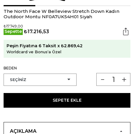
The North Face W Belleview Stretch Down Kadın
Outdoor Montu NF0A7UK54H01 Siyah
₺17.749,00
₺17.216,53
Sepette
Peşin Fiyatına 6 Taksit x ₺2.869,42
Worldcard ve Bonus'a Özel
BEDEN
SEPETE EKLE
AÇIKLAMA