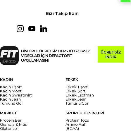
Bizi Takip Edin
BİNLERCE ÜCRETSİZ DERS & EGZERSİZ
ÜCRETSİZ
VİDEOLARI İÇİN DEFACTOFIT
İNDİR
UYGULAMASINI
KADIN
ERKEK
Kadın Tişört
Erkek Tişört
Kadın Mont
Erkek Şort
Kadın Sweatshirt
Erkek Eşofman
Kadın Jean
Erkek Jean
Tümünü Gör
Tümünü Gör
MARKET
SPORCU BESİNLERİ
Protein Bar
Protein Tozu
Granola & Müsli
Amino Asit
Glutensiz
(BCAA)