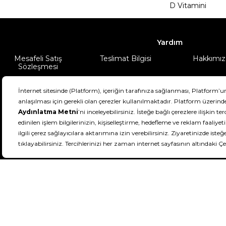
D Vitamini
Yardım
Mesafeli Satış
Teslimat Bilgisi
Hakkımız
Sözleşmesi
Şartlar & Koşullar
Ürünüm
DeFactoFIT ©️ 2022-2026. Tüm hakları sa
21
SEÇİNİZ