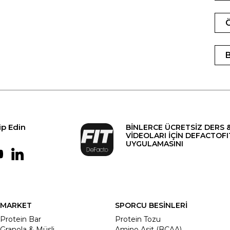
ip Edin
BİNLERCE ÜCRETSİZ DERS 
VİDEOLARI İÇİN DEFACTOFI
UYGULAMASINI
MARKET
SPORCU BESİNLERİ
Protein Bar
Protein Tozu
Granola & Müsli
Amino Asit (BCAA)