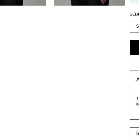
BED
T