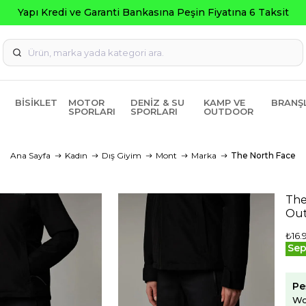
Yapı Kredi ve Garanti Bankasına Peşin Fiyatına 6 Taksit
BISIKLET
MOTOR
DENIZ & SU
KAMP VE
BRANŞ
SPORLARI
SPORLARI
OUTDOOR
Ana Sayfa
Kadın
Dış Giyim
Mont
Marka
The North Face
The
Out
₺16.
Sep
Pe
Wo