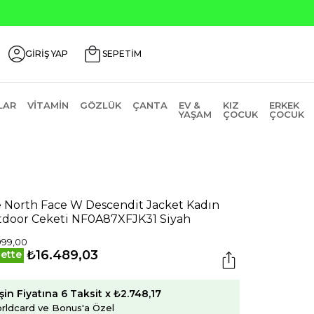
GİRİŞ YAP
SEPETİM
LAR
VITAMIN
GÖZLÜK
ÇANTA
EV &
KIZ
ERKEK
YAŞAM
ÇOCUK
ÇOCUK
 North Face W Descendit Jacket Kadın
door Ceketi NF0A87XFJK31 Siyah
999,00
₺16.489,03
ette
şin Fiyatına 6 Taksit x ₺2.748,17
rldcard ve Bonus'a Özel