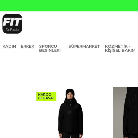
KADIN
ERKEK
SPORCU
SÜPERMARKET
KOZMETIK -
BESINLERI
KIŞISEL BAKIM
KARGO
BEDAVA!