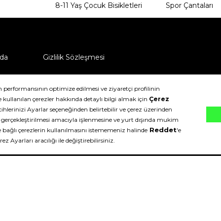
8-11 Yaş Çocuk Bisikletleri
Spor Çantaları
da
Gizlilik Sözleşmesi
ü nasıl iade edebilirim?
klıdır.