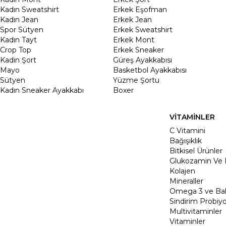
Kadın Sweatshirt
Erkek Eşofman
Kadın Jean
Erkek Jean
Spor Sütyen
Erkek Sweatshirt
Kadın Tayt
Erkek Mont
Crop Top
Erkek Sneaker
Kadin Şort
Güreş Ayakkabısı
Mayo
Basketbol Ayakkabısı
Sütyen
Yüzme Şortu
Kadın Sneaker Ayakkabı
Boxer
VİTAMİNLER
C Vitamini
Bağışıklık
Bitkisel Ürünler
Glukozamin Ve 
Kolajen
Mineraller
Omega 3 ve Balı
Sindirim Probiyo
Multivitaminler
Vitaminler