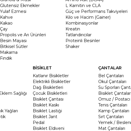
Glutensiz Ekmekler
L Karnitin ve CLA
Yulaf Ezmesi
Güç ve Performans Takviyeleri
Kahve
Kilo ve Hacim (Gainer)
Kakao
Kombinasyonlar
Çay
Kreatin
Propolis ve Arı Ürünleri
Tatlandırıcılar
Besin Mayası
Proteinli Besinler
Bitkisel Sütler
Shaker
Makarna
Fındık
BİSİKLET
ÇANTALAR
Katlanır Bisikletler
Bel Çantaları
Elektrikli Bisikletler
Okul Çantaları
Dağ Bisikletleri
Su Sporları Çanta
Eklem Sağlığı
Çocuk Bisikletleri
Bisiklet Çantalar
Bisiklet Çantası
Omuz / Postacı 
Bisiklet Kaskı
Tenis Çantaları
k Yağları
Bisiklet Lastiği
Kamp Çantaları
tik
Bisiklet Jant
Sırt Çantaları
Pedal
Yemek / Beslen
Bisiklet Eldiveni
Mat Çantaları