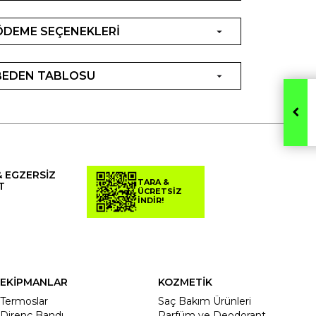
ÖDEME SEÇENEKLERİ
BEDEN TABLOSU
& EGZERSİZ
TARA &
T
ÜCRETSİZ
İNDİR!
EKİPMANLAR
KOZMETİK
Termoslar
Saç Bakım Ürünleri
Direnç Bandı
Parfüm ve Deodorant