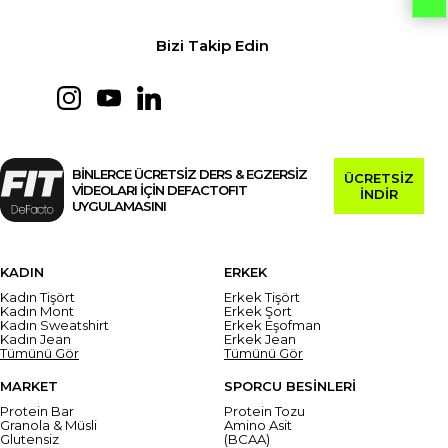
Bizi Takip Edin
BİNLERCE ÜCRETSİZ DERS & EGZERSİZ
ÜCRETSİZ
VİDEOLARI İÇİN DEFACTOFIT
İNDİR
UYGULAMASINI
KADIN
ERKEK
Kadın Tişört
Erkek Tişört
Kadın Mont
Erkek Şort
Kadın Sweatshirt
Erkek Eşofman
Kadın Jean
Erkek Jean
Tümünü Gör
Tümünü Gör
MARKET
SPORCU BESİNLERİ
Protein Bar
Protein Tozu
Granola & Müsli
Amino Asit
Glutensiz
(BCAA)