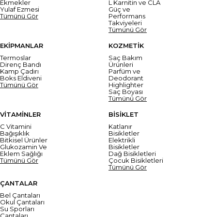
Ekmekler
L Karnitin ve CLA
Yulaf Ezmesi
Güç ve
Tümünü Gör
Performans
Takviyeleri
Tümünü Gör
EKİPMANLAR
KOZMETİK
Termoslar
Saç Bakım
Direnç Bandı
Ürünleri
Kamp Çadırı
Parfüm ve
Boks Eldiveni
Deodorant
Tümünü Gör
Highlighter
Saç Boyası
Tümünü Gör
VİTAMİNLER
BİSİKLET
C Vitamini
Katlanır
Bağışıklık
Bisikletler
Bitkisel Ürünler
Elektrikli
Glukozamin Ve
Bisikletler
Eklem Sağlığı
Dağ Bisikletleri
Tümünü Gör
Çocuk Bisikletleri
Tümünü Gör
ÇANTALAR
Bel Çantaları
Okul Çantaları
Su Sporları
Çantaları