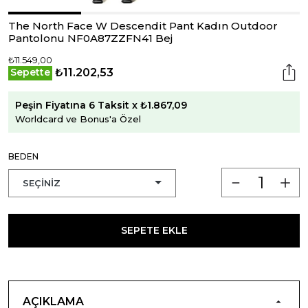
The North Face W Descendit Pant Kadın Outdoor
Pantolonu NF0A87ZZFN41 Bej
₺11.549,00
₺11.202,53
Sepette
Peşin Fiyatına 6 Taksit x ₺1.867,09
Worldcard ve Bonus'a Özel
BEDEN
SEPETE EKLE
AÇIKLAMA