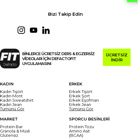
Bizi Takip Edin
BİNLERCE ÜCRETSİZ DERS & EGZERSİZ
ÜCRETSİZ
VİDEOLARI İÇİN DEFACTOFIT
İNDİR
UYGULAMASINI
KADIN
ERKEK
Kadın Tişört
Erkek Tişört
Kadın Mont
Erkek Şort
Kadın Sweatshirt
Erkek Eşofman
Kadın Jean
Erkek Jean
Tümünü Gör
Tümünü Gör
MARKET
SPORCU BESİNLERİ
Protein Bar
Protein Tozu
Granola & Müsli
Amino Asit
Glutensiz
(BCAA)