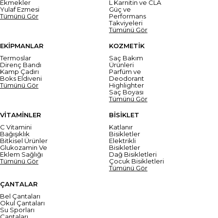
Ekmekler
L Karnitin ve CLA
Yulaf Ezmesi
Güç ve
Tümünü Gör
Performans
Takviyeleri
Tümünü Gör
EKİPMANLAR
KOZMETİK
Termoslar
Saç Bakım
Direnç Bandı
Ürünleri
Kamp Çadırı
Parfüm ve
Boks Eldiveni
Deodorant
Tümünü Gör
Highlighter
Saç Boyası
Tümünü Gör
VİTAMİNLER
BİSİKLET
C Vitamini
Katlanır
Bağışıklık
Bisikletler
Bitkisel Ürünler
Elektrikli
Glukozamin Ve
Bisikletler
Eklem Sağlığı
Dağ Bisikletleri
Tümünü Gör
Çocuk Bisikletleri
Tümünü Gör
ÇANTALAR
Bel Çantaları
Okul Çantaları
Su Sporları
Çantaları