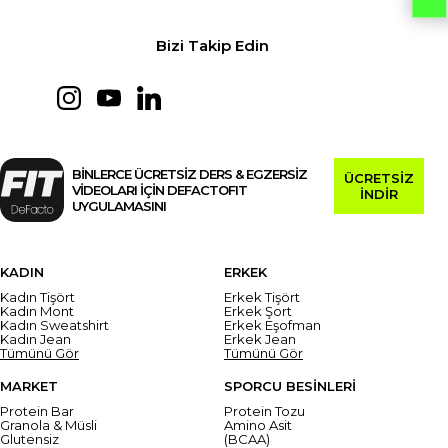
Bizi Takip Edin
BİNLERCE ÜCRETSİZ DERS & EGZERSİZ
ÜCRETSİZ
VİDEOLARI İÇİN DEFACTOFIT
İNDİR
UYGULAMASINI
KADIN
ERKEK
Kadın Tişört
Erkek Tişört
Kadın Mont
Erkek Şort
Kadın Sweatshirt
Erkek Eşofman
Kadın Jean
Erkek Jean
Tümünü Gör
Tümünü Gör
MARKET
SPORCU BESİNLERİ
Protein Bar
Protein Tozu
Granola & Müsli
Amino Asit
Glutensiz
(BCAA)