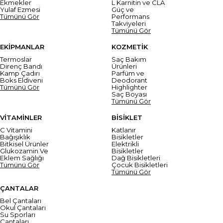
Ekmekler
L Karnitin ve CLA
Yulaf Ezmesi
Güç ve
Tümünü Gör
Performans
Takviyeleri
Tümünü Gör
EKİPMANLAR
KOZMETİK
Termoslar
Saç Bakım
Direnç Bandı
Ürünleri
Kamp Çadırı
Parfüm ve
Boks Eldiveni
Deodorant
Tümünü Gör
Highlighter
Saç Boyası
Tümünü Gör
VİTAMİNLER
BİSİKLET
C Vitamini
Katlanır
Bağışıklık
Bisikletler
Bitkisel Ürünler
Elektrikli
Glukozamin Ve
Bisikletler
Eklem Sağlığı
Dağ Bisikletleri
Tümünü Gör
Çocuk Bisikletleri
Tümünü Gör
ÇANTALAR
Bel Çantaları
Okul Çantaları
Su Sporları
Çantaları