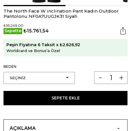
The North Face W inclination Pant Kadın Outdoor
Pantolonu NF0A7UUGJK31 Siyah
₺16.249,00
₺15.761,54
Sepette
Peşin Fiyatına 6 Taksit x ₺2.626,92
Worldcard ve Bonus'a Özel
BEDEN
SEPETE EKLE
AÇIKLAMA