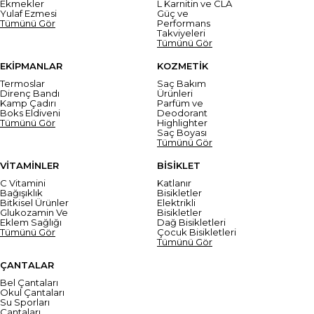
Ekmekler
L Karnitin ve CLA
Yulaf Ezmesi
Güç ve
Tümünü Gör
Performans
Takviyeleri
Tümünü Gör
EKİPMANLAR
KOZMETİK
Termoslar
Saç Bakım
Direnç Bandı
Ürünleri
Kamp Çadırı
Parfüm ve
Boks Eldiveni
Deodorant
Tümünü Gör
Highlighter
Saç Boyası
Tümünü Gör
VİTAMİNLER
BİSİKLET
C Vitamini
Katlanır
Bağışıklık
Bisikletler
Bitkisel Ürünler
Elektrikli
Glukozamin Ve
Bisikletler
Eklem Sağlığı
Dağ Bisikletleri
Tümünü Gör
Çocuk Bisikletleri
Tümünü Gör
ÇANTALAR
Bel Çantaları
Okul Çantaları
Su Sporları
Çantaları