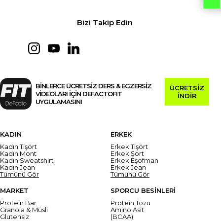
Bizi Takip Edin
BİNLERCE ÜCRETSİZ DERS & EGZERSİZ
ÜCRETSİZ
VİDEOLARI İÇİN DEFACTOFIT
İNDİR
UYGULAMASINI
KADIN
ERKEK
Kadın Tişört
Erkek Tişört
Kadın Mont
Erkek Şort
Kadın Sweatshirt
Erkek Eşofman
Kadın Jean
Erkek Jean
Tümünü Gör
Tümünü Gör
MARKET
SPORCU BESİNLERİ
Protein Bar
Protein Tozu
Granola & Müsli
Amino Asit
Glutensiz
(BCAA)