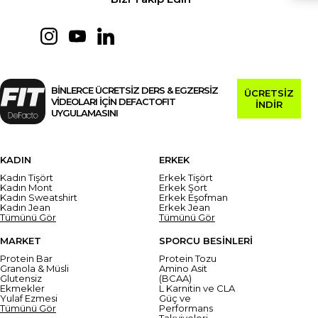
BİNLERCE ÜCRETSİZ DERS & EGZERSİZ
ÜCRETSİZ
VİDEOLARI İÇİN DEFACTOFIT
İNDİR
UYGULAMASINI
KADIN
ERKEK
Kadın Tişört
Erkek Tişört
Kadın Mont
Erkek Şort
Kadın Sweatshirt
Erkek Eşofman
Kadın Jean
Erkek Jean
Tümünü Gör
Tümünü Gör
MARKET
SPORCU BESİNLERİ
Protein Bar
Protein Tozu
Granola & Müsli
Amino Asit
Glutensiz
(BCAA)
Ekmekler
L Karnitin ve CLA
Yulaf Ezmesi
Güç ve
Tümünü Gör
Performans
Takviyeleri