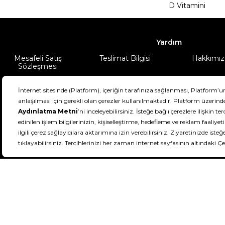
D Vitamini
Yardım
Mesafeli Satış
Teslimat Bilgisi
Hakkımız
Sözleşmesi
Şartlar & Koşullar
Ürünüm
DeFactoFIT ©️ 2022-2026. Tüm hakları sa
11
SEÇİNİZ