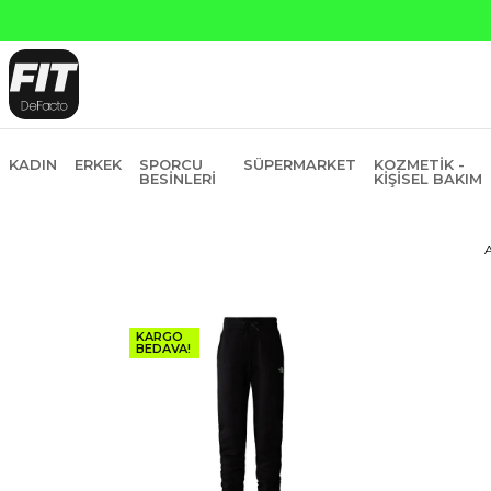
Yapı 
KADIN
ERKEK
SPORCU
SÜPERMARKET
KOZMETIK -
BESINLERI
KIŞISEL BAKIM
KARGO
BEDAVA!