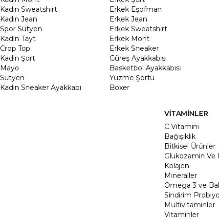
Kadın Sweatshirt
Erkek Eşofman
Kadın Jean
Erkek Jean
Spor Sütyen
Erkek Sweatshirt
Kadın Tayt
Erkek Mont
Crop Top
Erkek Sneaker
Kadin Şort
Güreş Ayakkabısı
Mayo
Basketbol Ayakkabısı
Sütyen
Yüzme Şortu
Kadın Sneaker Ayakkabı
Boxer
VİTAMİNLER
C Vitamini
Bağışıklık
Bitkisel Ürünler
Glukozamin Ve 
Kolajen
Mineraller
Omega 3 ve Balı
Sindirim Probiyo
Multivitaminler
Vitaminler