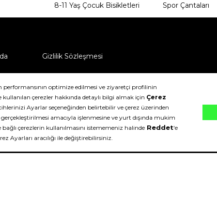
8-11 Yaş Çocuk Bisikletleri
Spor Çantaları
da
Gizlilik Sözleşmesi
ü nasıl iade edebilirim?
klıdır.