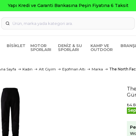
Kredi ve Garanti Bankasına Peşin Fiyatına 6 Taksit
BISIKLET
MOTOR
DENIZ & SU
KAMP VE
BRANŞ
SPORLARI
SPORLARI
OUTDOOR
Ana Sayfa
Kadın
Alt Giyim
Eşofman Altı
Marka
The North Fac
The
Gün
₺4.8
Sep
Pe
Wo