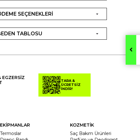
ÖDEME SEÇENEKLERİ
BEDEN TABLOSU
& EGZERSİZ
TARA &
T
ÜCRETSİZ
İNDİR!
EKİPMANLAR
KOZMETİK
Termoslar
Saç Bakım Ürünleri
Direnç Bandı
Parfüm ve Deodorant