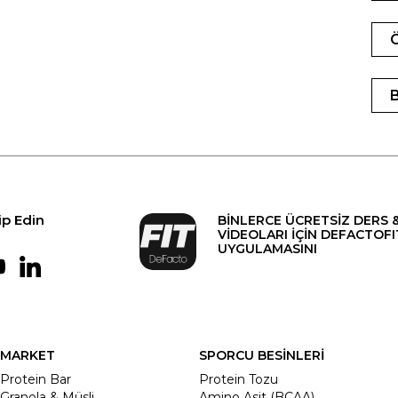
ip Edin
BİNLERCE ÜCRETSİZ DERS 
VİDEOLARI İÇİN DEFACTOFI
UYGULAMASINI
MARKET
SPORCU BESİNLERİ
Protein Bar
Protein Tozu
Granola & Müsli
Amino Asit (BCAA)