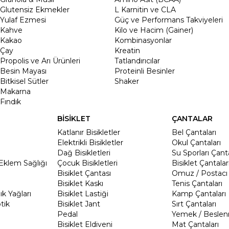
Glutensiz Ekmekler
L Karnitin ve CLA
Yulaf Ezmesi
Güç ve Performans Takviyeleri
Kahve
Kilo ve Hacim (Gainer)
Kakao
Kombinasyonlar
Çay
Kreatin
Propolis ve Arı Ürünleri
Tatlandırıcılar
Besin Mayası
Proteinli Besinler
Bitkisel Sütler
Shaker
Makarna
Fındık
BİSİKLET
ÇANTALAR
Katlanır Bisikletler
Bel Çantaları
Elektrikli Bisikletler
Okul Çantaları
Dağ Bisikletleri
Su Sporları Çanta
Eklem Sağlığı
Çocuk Bisikletleri
Bisiklet Çantalar
Bisiklet Çantası
Omuz / Postacı 
Bisiklet Kaskı
Tenis Çantaları
k Yağları
Bisiklet Lastiği
Kamp Çantaları
tik
Bisiklet Jant
Sırt Çantaları
Pedal
Yemek / Beslen
Bisiklet Eldiveni
Mat Çantaları