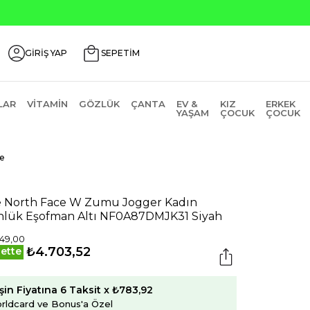
GİRİŞ YAP
SEPETİM
LAR
VITAMIN
GÖZLÜK
ÇANTA
EV &
KIZ
ERKEK
YAŞAM
ÇOCUK
ÇOCUK
e
 North Face W Zumu Jogger Kadın
lük Eşofman Altı NF0A87DMJK31 Siyah
49,00
₺4.703,52
ette
şin Fiyatına 6 Taksit x ₺783,92
rldcard ve Bonus'a Özel