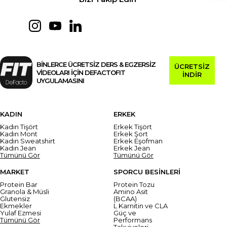
BİNLERCE ÜCRETSİZ DERS & EGZERSİZ
ÜCRETSİZ
VİDEOLARI İÇİN DEFACTOFIT
İNDİR
UYGULAMASINI
KADIN
ERKEK
Kadın Tişört
Erkek Tişört
Kadın Mont
Erkek Şort
Kadın Sweatshirt
Erkek Eşofman
Kadın Jean
Erkek Jean
Tümünü Gör
Tümünü Gör
MARKET
SPORCU BESİNLERİ
Protein Bar
Protein Tozu
Granola & Müsli
Amino Asit
Glutensiz
(BCAA)
Ekmekler
L Karnitin ve CLA
Yulaf Ezmesi
Güç ve
Tümünü Gör
Performans
Takviyeleri