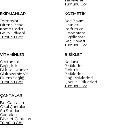
Tümünü Gör
EKİPMANLAR
KOZMETİK
Termoslar
Saç Bakım
Direnç Bandı
Ürünleri
Kamp Çadırı
Parfüm ve
Boks Eldiveni
Deodorant
Tümünü Gör
Highlighter
Saç Boyası
Tümünü Gör
VİTAMİNLER
BİSİKLET
C Vitamini
Katlanır
Bağışıklık
Bisikletler
Bitkisel Ürünler
Elektrikli
Glukozamin Ve
Bisikletler
Eklem Sağlığı
Dağ Bisikletleri
Tümünü Gör
Çocuk Bisikletleri
Tümünü Gör
ÇANTALAR
Bel Çantaları
Okul Çantaları
Su Sporları
Çantaları
Bisiklet Çantaları
Tümünü Gör