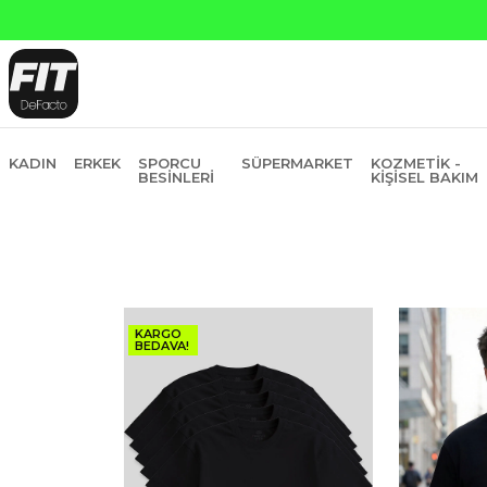
KADIN
ERKEK
SPORCU
SÜPERMARKET
KOZMETIK -
BESINLERI
KIŞISEL BAKIM
KARGO
BEDAVA!