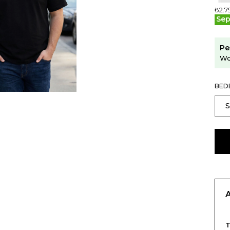
₺2.7
Sep
Pe
Wo
BED
T