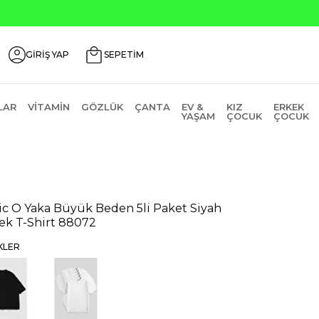
GİRİŞ YAP
SEPETİM
LAR
VITAMIN
GÖZLÜK
ÇANTA
EV &
KIZ
ERKEK
YAŞAM
ÇOCUK
ÇOCUK
ic O Yaka Büyük Beden 5li Paket Siyah
ek T-Shirt 88072
KLER