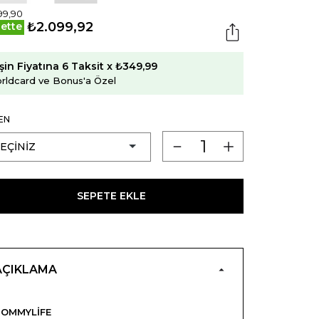
99,90
₺2.099,92
ette
şin Fiyatına 6 Taksit x ₺349,99
rldcard ve Bonus'a Özel
EN
SEPETE EKLE
AÇIKLAMA
OMMYLIFE