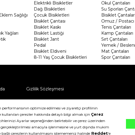
Elektrikli Bisikletler
Okul Çantaları
Dağ Bisikletleri
Su Sporları Çanta
Eklem Sağlığı
Çocuk Bisikletleri
Bisiklet Çantalar
Bisiklet Çantası
Omuz / Postacı 
Bisiklet Kaskı
Tenis Çantaları
k Yağları
Bisiklet Lastiği
Kamp Çantaları
tik
Bisiklet Jant
Sırt Çantaları
Pedal
Yemek / Beslen
Bisiklet Eldiveni
Mat Çantaları
8-11 Yaş Çocuk Bisikletleri
Spor Çantaları
da
Gizlilik Sözleşmesi
ü nasıl iade edebilirim?