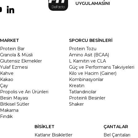
UYGULAMASINI
MARKET
SPORCU BESİNLERİ
Protein Bar
Protein Tozu
Granola & Müsli
Amino Asit (BCAA)
Glutensiz Ekmekler
L Karnitin ve CLA
Yulaf Ezmesi
Güç ve Performans Takviyeleri
Kahve
Kilo ve Hacim (Gainer)
Kakao
Kombinasyonlar
Çay
Kreatin
Propolis ve Arı Ürünleri
Tatlandırıcılar
Besin Mayası
Proteinli Besinler
Bitkisel Sütler
Shaker
Makarna
Fındık
BİSİKLET
ÇANTALAR
Katlanır Bisikletler
Bel Çantaları