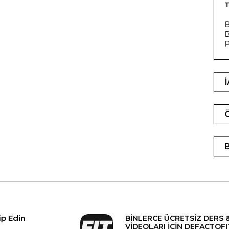
T
B
B
P
ip Edin
BİNLERCE ÜCRETSİZ DERS 
VİDEOLARI İÇİN DEFACTOFI