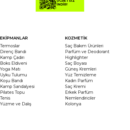
ÜCRETSİZ
İNDİR!
EKİPMANLAR
KOZMETİK
Termoslar
Saç Bakım Ürünleri
Direnç Bandı
Parfüm ve Deodorant
Kamp Çadırı
Highlighter
Boks Eldiveni
Saç Boyası
Yoga Matı
Güneş Kremleri
Uyku Tulumu
Yüz Temizleme
Koşu Bandı
Kadın Parfüm
Kamp Sandalyesi
Saç Kremi
Pilates Topu
Erkek Parfüm
Tenis
Nemlendiriciler
Yüzme ve Dalış
Kolonya