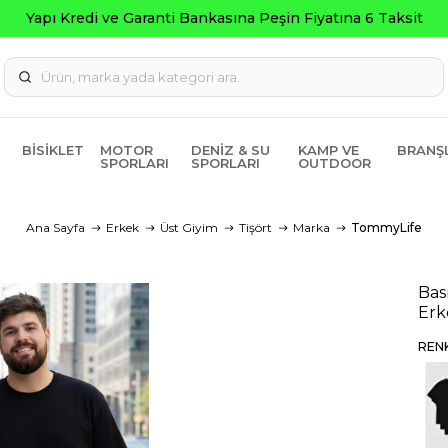
Yapı Kredi ve Garanti Bankasına Peşin Fiyatına 6 Taksit
BISIKLET
MOTOR
DENIZ & SU
KAMP VE
BRANŞ
SPORLARI
SPORLARI
OUTDOOR
Ana Sayfa
Erkek
Üst Giyim
Tişört
Marka
TommyLife
Bas
Erk
REN