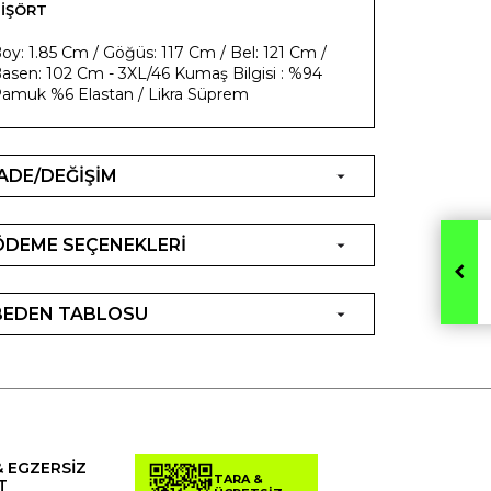
IŞÖRT
oy: 1.85 Cm / Göğüs: 117 Cm / Bel: 121 Cm /
asen: 102 Cm - 3XL/46 Kumaş Bilgisi : %94
amuk %6 Elastan / Likra Süprem
İADE/DEĞİŞİM
ÖDEME SEÇENEKLERİ
BEDEN TABLOSU
& EGZERSİZ
TARA &
T