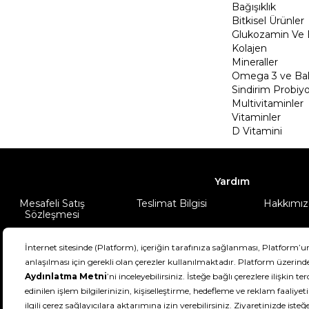
Bağışıklık
Bitkisel Ürünler
Glukozamin Ve 
Kolajen
Mineraller
Omega 3 ve Balı
Sindirim Probiyo
Multivitaminler
Vitaminler
D Vitamini
Yardım
Mesafeli Satış
Teslimat Bilgisi
Hakkımız
Sözleşmesi
Şartlar & Koşullar
Ürünüm