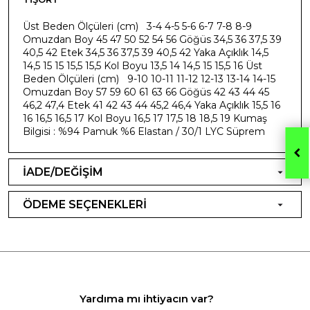
Üst Beden Ölçüleri (cm) 3-4 4-5 5-6 6-7 7-8 8-9
Omuzdan Boy 45 47 50 52 54 56 Göğüs 34,5 36 37,5 39
40,5 42 Etek 34,5 36 37,5 39 40,5 42 Yaka Açıklık 14,5
14,5 15 15 15,5 15,5 Kol Boyu 13,5 14 14,5 15 15,5 16 Üst
Beden Ölçüleri (cm) 9-10 10-11 11-12 12-13 13-14 14-15
Omuzdan Boy 57 59 60 61 63 66 Göğüs 42 43 44 45
46,2 47,4 Etek 41 42 43 44 45,2 46,4 Yaka Açıklık 15,5 16
16 16,5 16,5 17 Kol Boyu 16,5 17 17,5 18 18,5 19 Kumaş
Bilgisi : %94 Pamuk %6 Elastan / 30/1 LYC Süprem
İADE/DEĞİŞİM
ÖDEME SEÇENEKLERİ
Yardıma mı ihtiyacın var?