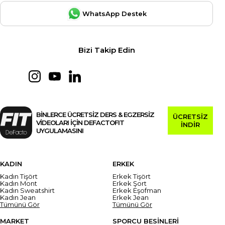
WhatsApp Destek
Bizi Takip Edin
BİNLERCE ÜCRETSİZ DERS & EGZERSİZ
ÜCRETSİZ
VİDEOLARI İÇİN DEFACTOFIT
İNDİR
UYGULAMASINI
KADIN
ERKEK
Kadın Tişört
Erkek Tişört
Kadın Mont
Erkek Şort
Kadın Sweatshirt
Erkek Eşofman
Kadın Jean
Erkek Jean
Tümünü Gör
Tümünü Gör
MARKET
SPORCU BESİNLERİ