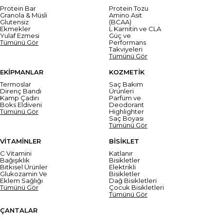
Protein Bar
Protein Tozu
Granola & Müsli
Amino Asit
Glutensiz
(BCAA)
Ekmekler
L Karnitin ve CLA
Yulaf Ezmesi
Güç ve
Tümünü Gör
Performans
Takviyeleri
Tümünü Gör
EKİPMANLAR
KOZMETİK
Termoslar
Saç Bakım
Direnç Bandı
Ürünleri
Kamp Çadırı
Parfüm ve
Boks Eldiveni
Deodorant
Tümünü Gör
Highlighter
Saç Boyası
Tümünü Gör
VİTAMİNLER
BİSİKLET
C Vitamini
Katlanır
Bağışıklık
Bisikletler
Bitkisel Ürünler
Elektrikli
Glukozamin Ve
Bisikletler
Eklem Sağlığı
Dağ Bisikletleri
Tümünü Gör
Çocuk Bisikletleri
Tümünü Gör
ÇANTALAR