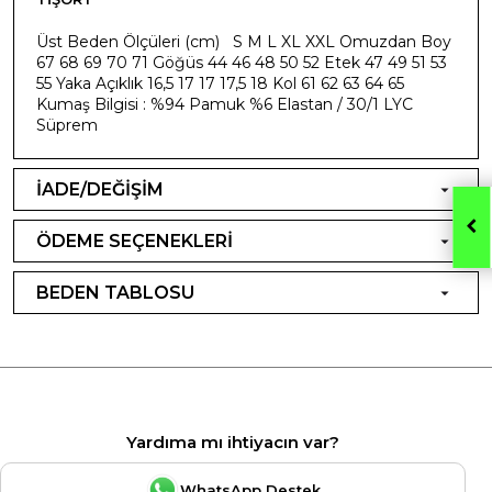
Üst Beden Ölçüleri (cm) S M L XL XXL Omuzdan Boy
67 68 69 70 71 Göğüs 44 46 48 50 52 Etek 47 49 51 53
55 Yaka Açıklık 16,5 17 17 17,5 18 Kol 61 62 63 64 65
Kumaş Bilgisi : %94 Pamuk %6 Elastan / 30/1 LYC
Süprem
İADE/DEĞİŞİM
ÖDEME SEÇENEKLERİ
BEDEN TABLOSU
Yardıma mı ihtiyacın var?
WhatsApp Destek