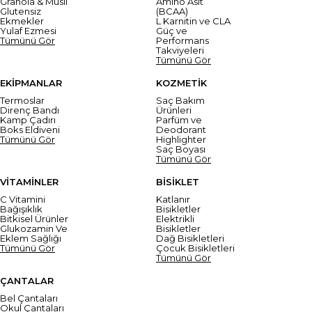
Granola & Müsli
Amino Asit
Glutensiz
(BCAA)
Ekmekler
L Karnitin ve CLA
Yulaf Ezmesi
Güç ve
Tümünü Gör
Performans
Takviyeleri
Tümünü Gör
EKİPMANLAR
KOZMETİK
Termoslar
Saç Bakım
Direnç Bandı
Ürünleri
Kamp Çadırı
Parfüm ve
Boks Eldiveni
Deodorant
Tümünü Gör
Highlighter
Saç Boyası
Tümünü Gör
VİTAMİNLER
BİSİKLET
C Vitamini
Katlanır
Bağışıklık
Bisikletler
Bitkisel Ürünler
Elektrikli
Glukozamin Ve
Bisikletler
Eklem Sağlığı
Dağ Bisikletleri
Tümünü Gör
Çocuk Bisikletleri
Tümünü Gör
ÇANTALAR
Bel Çantaları
Okul Çantaları