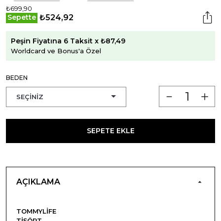
₺699,90
₺524,92
Sepette
Peşin Fiyatına 6 Taksit x ₺87,49
Worldcard ve Bonus'a Özel
BEDEN
SEPETE EKLE
AÇIKLAMA
TOMMYLIFE
TIŞÖRT