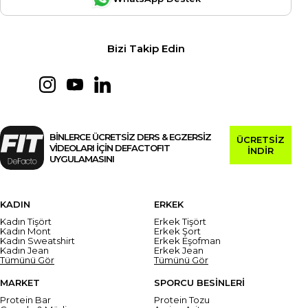
Bizi Takip Edin
BİNLERCE ÜCRETSİZ DERS & EGZERSİZ
ÜCRETSİZ
VİDEOLARI İÇİN DEFACTOFIT
İNDİR
UYGULAMASINI
KADIN
ERKEK
Kadın Tişört
Erkek Tişört
Kadın Mont
Erkek Şort
Kadın Sweatshirt
Erkek Eşofman
Kadın Jean
Erkek Jean
Tümünü Gör
Tümünü Gör
MARKET
SPORCU BESİNLERİ
Protein Bar
Protein Tozu