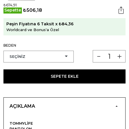
₺674,91
₺506,18
Sepette
Peşin Fiyatına 6 Taksit x ₺84,36
Worldcard ve Bonus'a Özel
BEDEN
SEPETE EKLE
AÇIKLAMA
TOMMYLIFE
PANTOLON