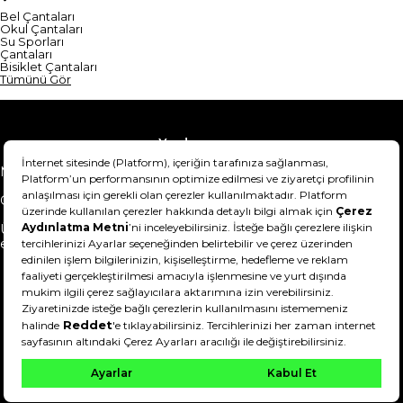
Bel Çantaları
Okul Çantaları
Su Sporları
Çantaları
Bisiklet Çantaları
Tümünü Gör
Yardım
Mesafeli Satış Sözleşmesi
Teslimat Bilgisi
Gizlilik Sözleşmesi
Şartlar & Koşullar
Ürünümü nasıl iade
Hakkımızda
edebilirim?
DeFactoFIT ©️ 2022-2026. Tüm hakları saklıdır.
21