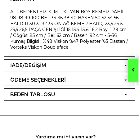
ALT BEDENLER S M L XL YAN BOY KEMER DAHİL
98 98 99 100 BEL 34 36 38 40 BASEN 50 52 54 56
BALDIR 30 31 32 33 ÖN AĞ KEMER HARİÇ 23,5 24,5
25,5 26,5 PAÇA GENİŞLİĞİ 15 15,4 15,8 16,2 Boy: 1.79 cm
/ Göğüs: 85 cm / Bel: 62 cm / Basen: 92 cm - S-36
Kumaş Bilgisi : %48 Viskon %47 Polyester %5 Elastan /
Vorteks Viskon Doubleface
İADE/DEĞİŞİM
ÖDEME SEÇENEKLERİ
BEDEN TABLOSU
Yardıma mı ihtiyacın var?