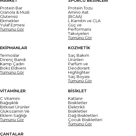
MARKET
SPORCU BESİNLERİ
Protein Bar
Protein Tozu
Granola & Müsli
Amino Asit
Glutensiz
(BCAA)
Ekmekler
L Karnitin ve CLA
Yulaf Ezmesi
Güç ve
Tümünü Gör
Performans
Takviyeleri
Tümünü Gör
EKİPMANLAR
KOZMETİK
Termoslar
Saç Bakım
Direnç Bandı
Ürünleri
Kamp Çadırı
Parfüm ve
Boks Eldiveni
Deodorant
Tümünü Gör
Highlighter
Saç Boyası
Tümünü Gör
VİTAMİNLER
BİSİKLET
C Vitamini
Katlanır
Bağışıklık
Bisikletler
Bitkisel Ürünler
Elektrikli
Glukozamin Ve
Bisikletler
Eklem Sağlığı
Dağ Bisikletleri
Tümünü Gör
Çocuk Bisikletleri
Tümünü Gör
ÇANTALAR