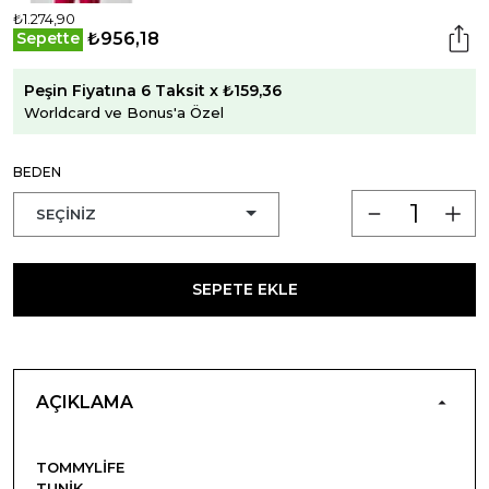
₺1.274,90
₺956,18
Sepette
Peşin Fiyatına 6 Taksit x ₺159,36
Worldcard ve Bonus'a Özel
BEDEN
SEPETE EKLE
AÇIKLAMA
TOMMYLIFE
TUNIK