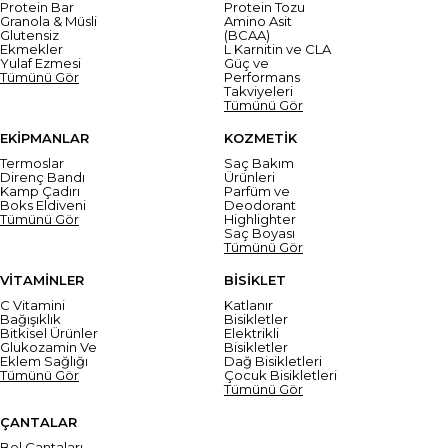
Protein Bar
Protein Tozu
Granola & Müsli
Amino Asit
Glutensiz
(BCAA)
Ekmekler
L Karnitin ve CLA
Yulaf Ezmesi
Güç ve
Tümünü Gör
Performans
Takviyeleri
Tümünü Gör
EKİPMANLAR
KOZMETİK
Termoslar
Saç Bakım
Direnç Bandı
Ürünleri
Kamp Çadırı
Parfüm ve
Boks Eldiveni
Deodorant
Tümünü Gör
Highlighter
Saç Boyası
Tümünü Gör
VİTAMİNLER
BİSİKLET
C Vitamini
Katlanır
Bağışıklık
Bisikletler
Bitkisel Ürünler
Elektrikli
Glukozamin Ve
Bisikletler
Eklem Sağlığı
Dağ Bisikletleri
Tümünü Gör
Çocuk Bisikletleri
Tümünü Gör
ÇANTALAR
Bel Çantaları