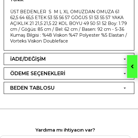
ÜST BEDENLER S M L XL OMUZDAN OMUZA 61
62,5 64 65,5 ETEK 53 55 56 57 GÖĞÜS 51 53 55 57 YAKA
AÇIKLIK 21 21,5 21,5 22 KOL BOYU 49 50 51 52 Boy: 1.79
cm / Göğüs: 85 cm / Bel: 62 cm / Basen: 92 cm - S-36
Kumaş Bilgisi : %48 Viskon %47 Polyester %5 Elastan /
Vorteks Viskon Doubleface
İADE/DEĞİŞİM
ÖDEME SEÇENEKLERİ
BEDEN TABLOSU
Yardıma mı ihtiyacın var?