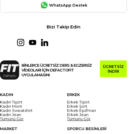
WhatsApp Destek
Bizi Takip Edin
BİNLERCE ÜCRETSİZ DERS & EGZERSİZ
ÜCRETSİZ
VİDEOLARI İÇİN DEFACTOFIT
İNDİR
UYGULAMASINI
KADIN
ERKEK
Kadın Tişört
Erkek Tişört
Kadın Mont
Erkek Şort
Kadın Sweatshirt
Erkek Eşofman
Kadın Jean
Erkek Jean
Tümünü Gör
Tümünü Gör
MARKET
SPORCU BESİNLERİ